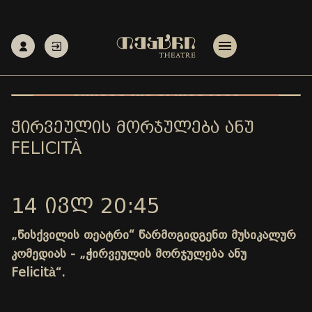
ᲭᲘᲠᲕᲔᲣᲚᲘᲡ ᲛᲝᲠᲯᲣᲚᲔᲑᲐ ᲐᲜᲣ
FELICITÀ
14 ᲘᲕᲚ 20:45
„წისქვილის თეატრი“ წარმოგიდგენთ მუსიკალურ
კომედიას - „ჭირვეულის მორჯულება ანუ
Felicità“.