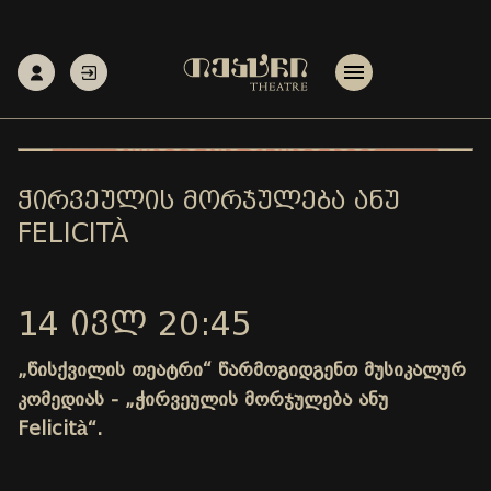
ᲭᲘᲠᲕᲔᲣᲚᲘᲡ ᲛᲝᲠᲯᲣᲚᲔᲑᲐ ᲐᲜᲣ
FELICITÀ
14 ᲘᲕᲚ 20:45
„წისქვილის თეატრი“ წარმოგიდგენთ მუსიკალურ
კომედიას - „ჭირვეულის მორჯულება ანუ
Felicità“.