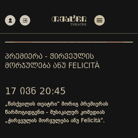
ᲞᲠᲔᲛᲘᲔᲠᲐ - ᲭᲘᲠᲕᲔᲣᲚᲘᲡ
ᲛᲝᲠᲯᲣᲚᲔᲑᲐ ᲐᲜᲣ FELICITÀ
17 ᲘᲕᲜ 20:45
„წისქვილის თეატრი“ მორიგ პრემიერას
წარმოგიდგენთ - მუსიკალურ კომედიას
„ჭირვეულის მორჯულება ანუ Felicità“.