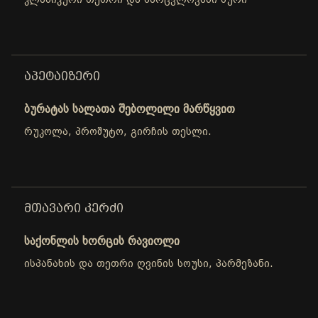
კლასიკური თეთრი და მარცვლოვანი პური
ᲐᲞᲔᲢᲐᲘᲖᲔᲠᲘ
ბურატას სალათა შებოლილი მარწყვით
რუკოლა, პროშუტო, გირჩის თესლი.
ᲛᲗᲐᲕᲐᲠᲘ ᲙᲔᲠᲫᲘ
საქონლის ხორცის რავიოლი
ისპანახის და თეთრი ღვინის სოუსი, პარმეზანი.