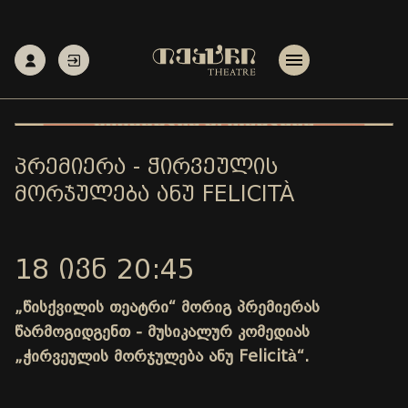
ᲞᲠᲔᲛᲘᲔᲠᲐ - ᲭᲘᲠᲕᲔᲣᲚᲘᲡ
ᲛᲝᲠᲯᲣᲚᲔᲑᲐ ᲐᲜᲣ FELICITÀ
18 ᲘᲕᲜ 20:45
„წისქვილის თეატრი“ მორიგ პრემიერას
წარმოგიდგენთ - მუსიკალურ კომედიას
„ჭირვეულის მორჯულება ანუ Felicità“.