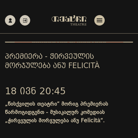
ᲞᲠᲔᲛᲘᲔᲠᲐ - ᲭᲘᲠᲕᲔᲣᲚᲘᲡ
ᲛᲝᲠᲯᲣᲚᲔᲑᲐ ᲐᲜᲣ FELICITÀ
18 ᲘᲕᲜ 20:45
„წისქვილის თეატრი“ მორიგ პრემიერას
წარმოგიდგენთ - მუსიკალურ კომედიას
„ჭირვეულის მორჯულება ანუ Felicità“.