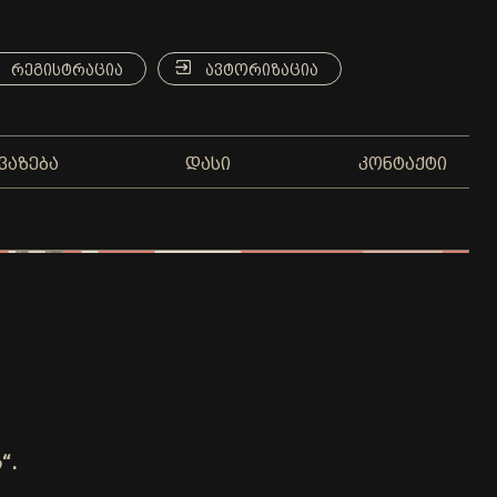
ᲠᲔᲒᲘᲡᲢᲠᲐᲪᲘᲐ
ᲐᲕᲢᲝᲠᲘᲖᲐᲪᲘᲐ
ᲕᲐᲖᲔᲑᲐ
ᲓᲐᲡᲘ
ᲙᲝᲜᲢᲐᲥᲢᲘ
“.