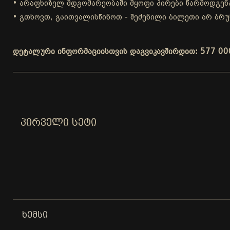
• არაფხიზელ მდგომარეობაში მყოფი პირები წარმოდგენა
• გთხოვთ, გაითვალისწინოთ - შეძენილი ბილეთი არ ბრუ
დეტალური ინფორმაციისთვის დაგვიკავშირდით: 577 00
ᲞᲘᲠᲕᲔᲚᲘ ᲡᲔᲢᲘ
ᲮᲔᲛᲡᲘ