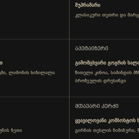
მუჰრამარი
კლასიკური თეთრი და მარ
ᲐᲞᲔᲢᲐᲘᲖᲔᲠᲘ
თ
გამომცხვარი გოგრის სალ
ემი, ლიმონის ხიზილალა
წითელი კინოა, სიმინდის მ
ბროწეულის დრესინგი
ᲛᲗᲐᲕᲐᲠᲘ ᲙᲔᲠᲫᲘ
ყვავილოვანი კომბოსტოს ს
უნის ზეთი
გირჩის თესლის ჩიმიჩური, წ