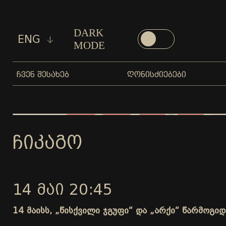
DARK
ENG
MODE
ᲩᲕᲔᲜ ᲨᲔᲡᲐᲮᲔᲑ
ᲦᲝᲜᲘᲡᲫᲘᲔᲑᲔᲑᲘ
ᲩᲘᲙᲐᲒᲝ
14 ᲛᲐᲘ 20:45
14 მაისს, „წისქვილი ჯგუფი“ და „არქი“ წარმოგ