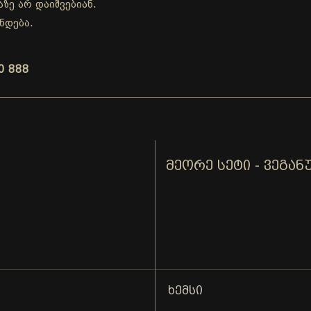
ზე არ დაიშვებიან.
ნდება.
0 888
ᲛᲔᲝᲠᲔ ᲡᲔᲢᲘ - ᲕᲔᲒᲐᲜ
ᲮᲔᲛᲡᲘ