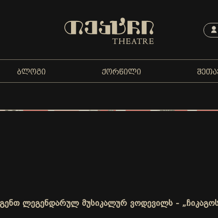
ᲑᲚᲝᲒᲘ
ᲥᲝᲠᲬᲘᲚᲘ
ᲨᲔᲗᲐ
იდგენთ ლეგენდარულ მუსიკალურ ვოდევილს - „ჩიკაგოს