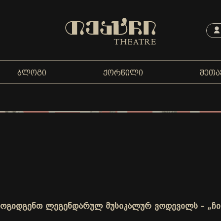
ᲑᲚᲝᲒᲘ
ᲥᲝᲠᲬᲘᲚᲘ
ᲨᲔᲗᲐ
მოგიდგენთ ლეგენდარულ მუსიკალურ ვოდევილს - „ჩი