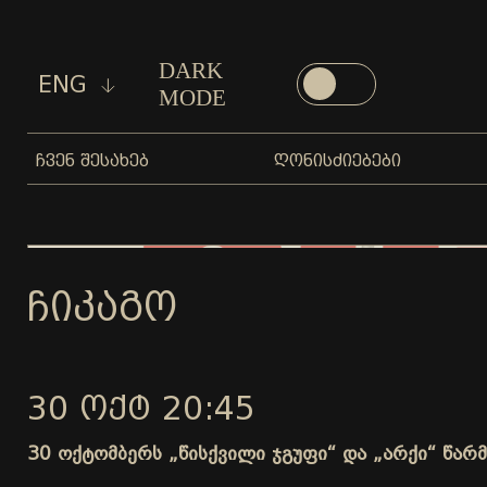
DARK
ENG
MODE
ᲩᲕᲔᲜ ᲨᲔᲡᲐᲮᲔᲑ
ᲦᲝᲜᲘᲡᲫᲘᲔᲑᲔᲑᲘ
ᲩᲘᲙᲐᲒᲝ
30 ᲝᲥᲢ 20:45
30 ოქტომბერს „წისქვილი ჯგუფი“ და „არქი“ წარ