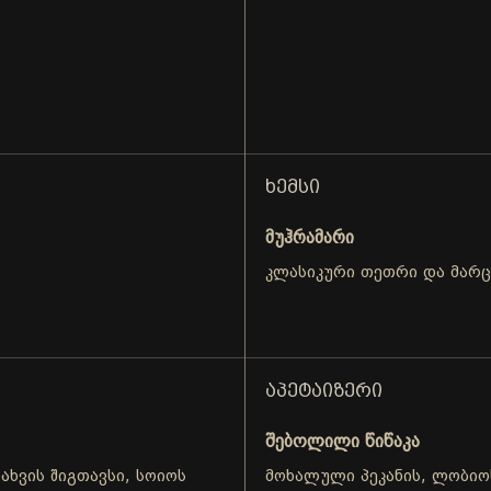
ᲮᲔᲛᲡᲘ
მუჰრამარი
კლასიკური თეთრი და მარ
ᲐᲞᲔᲢᲐᲘᲖᲔᲠᲘ
შებოლილი წიწაკა
ხვის შიგთავსი, სოიოს
მოხალული პეკანის, ლობიოს