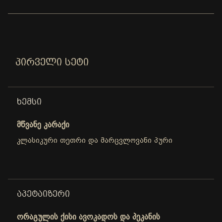
ᲞᲘᲠᲕᲔᲚᲘ ᲡᲔᲢᲘ
ᲮᲔᲛᲡᲘ
მწვანე კარაქი
კლასიკური თეთრი და მარცვლოვანი პური
ᲐᲞᲔᲢᲐᲘᲖᲔᲠᲘ
ორაგულის ქისი ავოკადოს და პეკანის