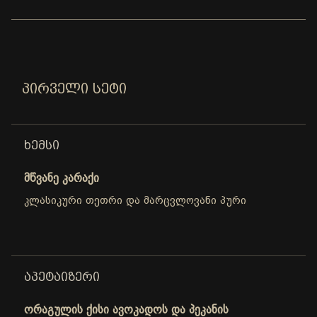
ᲞᲘᲠᲕᲔᲚᲘ ᲡᲔᲢᲘ
ᲮᲔᲛᲡᲘ
მწვანე კარაქი
კლასიკური თეთრი და მარცვლოვანი პური
ᲐᲞᲔᲢᲐᲘᲖᲔᲠᲘ
ორაგულის ქისი ავოკადოს და პეკანის