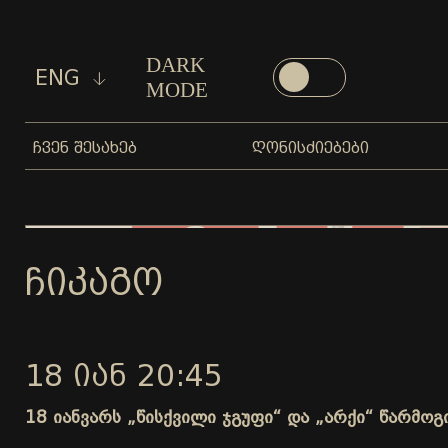
DARK
ENG
MODE
ᲩᲕᲔᲜ ᲨᲔᲡᲐᲮᲔᲑ
ᲦᲝᲜᲘᲡᲫᲘᲔᲑᲔᲑᲘ
ᲩᲘᲙᲐᲒᲝ
18 ᲘᲐᲜ 20:45
18 იანვარს „წისქვილი ჯგუფი“ და „არქი“ წარმო