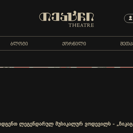
ᲑᲚᲝᲒᲘ
ᲥᲝᲠᲬᲘᲚᲘ
ᲨᲔᲗᲐ
გიდგენთ ლეგენდარულ მუსიკალურ ვოდევილს - „ჩიკაგ