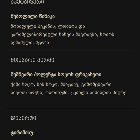
ᲐᲞᲔᲢᲐᲘᲖᲔᲠᲘ
შებოლილი წიწაკა
მოხალული პეკანის, ლობიოს და
კარამელიზირებული ხახვის შიგთავსი, სოიოს
ბეშამელი, შტოში
ᲛᲗᲐᲕᲐᲠᲘ ᲙᲔᲠᲫᲘ
შემწვარი პოლენტა სოკოს ფრიკასეთი
ქამა სოკო, ხის სოკო, შიიტაკე, გამომცხვარი
ნივრის სოუსი, ოხრახუში, ტკბილი სიმინდის პიურე
ᲓᲔᲡᲔᲠᲢᲘ
ტირამისუ