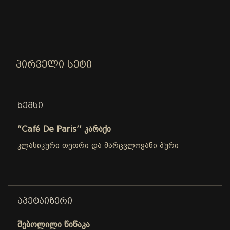
ᲞᲘᲠᲕᲔᲚᲘ ᲡᲔᲢᲘ
ᲮᲔᲛᲡᲘ
“Café De Paris’’ კარაქი
კლასიკური თეთრი და მარცვლოვანი პური
ᲐᲞᲔᲢᲐᲘᲖᲔᲠᲘ
შებოლილი წიწაკა