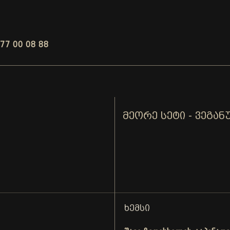
77 00 08 88
ᲛᲔᲝᲠᲔ ᲡᲔᲢᲘ - ᲕᲔᲒᲐᲜ
ᲮᲔᲛᲡᲘ