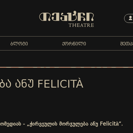
ᲑᲚᲝᲒᲘ
ᲥᲝᲠᲬᲘᲚᲘ
ᲨᲔᲗᲐ
 ᲐᲜᲣ FELICITÀ
მედიას - „ჭირვეულის მორჯულება ანუ Felicità“.