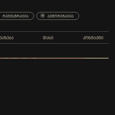
ᲠᲔᲒᲘᲡᲢᲠᲐᲪᲘᲐ
ᲐᲕᲢᲝᲠᲘᲖᲐᲪᲘᲐ
ᲕᲐᲖᲔᲑᲐ
ᲓᲐᲡᲘ
ᲙᲝᲜᲢᲐᲥᲢᲘ