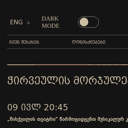
DARK
ENG
MODE
ᲩᲕᲔᲜ ᲨᲔᲡᲐᲮᲔᲑ
ᲦᲝᲜᲘᲡᲫᲘᲔᲑᲔᲑᲘ
ᲭᲘᲠᲕᲔᲣᲚᲘᲡ ᲛᲝᲠᲯᲣᲚᲔᲑᲐ
09 ᲘᲕᲚ 20:45
„წისქვილის თეატრი“ წარმოგიდგენთ მუსიკალურ კო