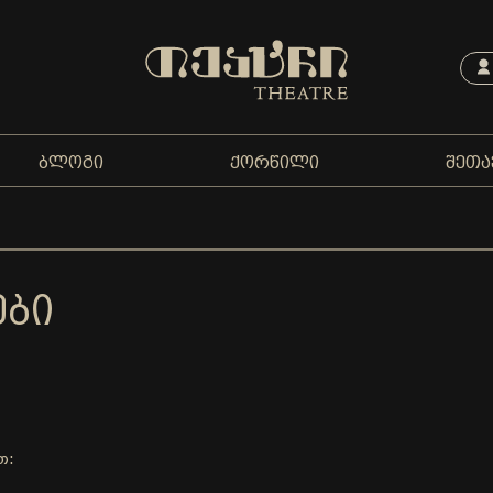
ᲑᲚᲝᲒᲘ
ᲥᲝᲠᲬᲘᲚᲘ
ᲨᲔᲗᲐ
ᲔᲑᲘ
თ: