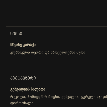
ᲮᲔᲛᲡᲘ
მწვანე კარაქი
კლასიკური თეთრი და მარცვლოვანი პური
ᲐᲞᲔᲢᲐᲘᲖᲔᲠᲘ
გებჟალიის სალათა
რუკოლა, პომიდვრის ჩიფსი, გებჟალია, გურული აჯიკის
ფორთოხალი