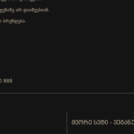
ენაზე არ დაიშვებიან.
რ ბრუნდება.
0 888
ᲛᲔᲝᲠᲔ ᲡᲔᲢᲘ - ᲕᲔᲒᲐᲜ