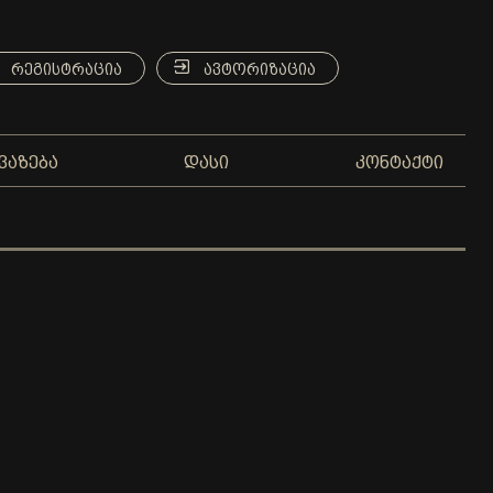
ᲠᲔᲒᲘᲡᲢᲠᲐᲪᲘᲐ
ᲐᲕᲢᲝᲠᲘᲖᲐᲪᲘᲐ
ᲕᲐᲖᲔᲑᲐ
ᲓᲐᲡᲘ
ᲙᲝᲜᲢᲐᲥᲢᲘ