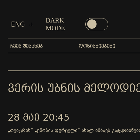
DARK
ENG
MODE
ᲩᲕᲔᲜ ᲨᲔᲡᲐᲮᲔᲑ
ᲦᲝᲜᲘᲡᲫᲘᲔᲑᲔᲑᲘ
ᲕᲔᲠᲘᲡ ᲣᲑᲜᲘᲡ ᲛᲔᲚᲝᲓᲘ
28 ᲛᲐᲘ 20:45
„თეატრის“ „ცნობის ფურცელი“ ახალ ამბავს გატყობინებ