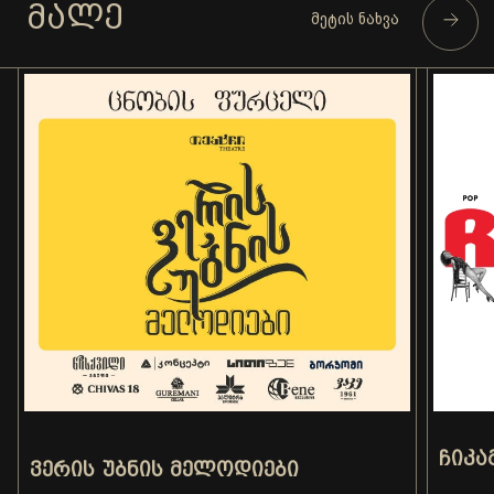
ᲛᲐᲚᲔ
მეტის ნახვა
ᲩᲘᲙᲐ
ᲕᲔᲠᲘᲡ ᲣᲑᲜᲘᲡ ᲛᲔᲚᲝᲓᲘᲔᲑᲘ