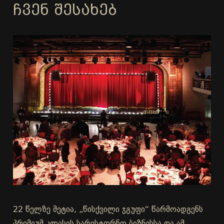
ᲩᲕᲔᲜ ᲨᲔᲡᲐᲮᲔᲑ
22 წელზე მეტია, „წისქვილი ჯგუფი“ წარმოადგენს
პრემიუმ კლასის სარესტორნო ბიზნესსა და ამ