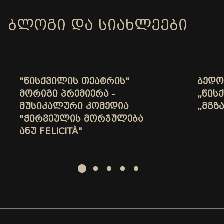
ᲑᲚᲝᲒᲘ ᲓᲐ ᲡᲘᲐᲮᲚᲔᲔᲑᲘ
"ᲬᲘᲡᲥᲕᲘᲚᲘᲡ ᲗᲔᲐᲢᲠᲘᲡ"
ᲑᲔᲓᲝ
ᲛᲝᲠᲘᲒᲘ ᲞᲠᲔᲛᲘᲔᲠᲐ -
„ᲬᲘᲡ
ᲛᲣᲡᲘᲙᲐᲚᲣᲠᲘ ᲙᲝᲛᲔᲓᲘᲐ
„ᲛᲒᲖ
"ᲭᲘᲠᲕᲔᲣᲚᲘᲡ ᲛᲝᲠᲯᲣᲚᲔᲑᲐ
ᲐᲜᲣ FELICITÀ"