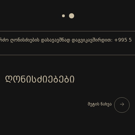
ღონისძიების დასაჯავშნად დაგვიკავშირდით: +995 577 0
ᲦᲝᲜᲘᲡᲫᲘᲔᲑᲔᲑᲘ
მეტის ნახვა