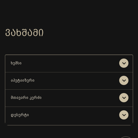
ᲕᲐᲮᲨᲐᲛᲘ
ხემსი
აპეტაიზერი
მთავარი კერძი
დესერტი