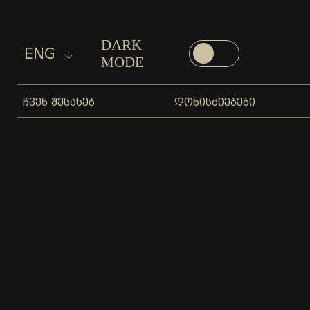
DARK
ENG
MODE
ᲩᲕᲔᲜ ᲨᲔᲡᲐᲮᲔᲑ
ᲦᲝᲜᲘᲡᲫᲘᲔᲑᲔᲑᲘ