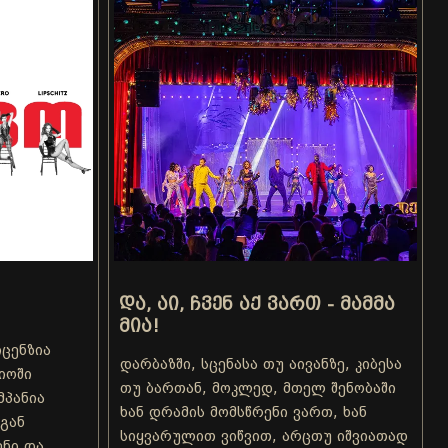
ᲓᲐ, ᲐᲘ, ᲩᲕᲔᲜ ᲐᲥ ᲕᲐᲠᲗ - ᲛᲐᲛᲛᲐ
ᲛᲘᲐ!
ცენზია
დარბაზში, სცენასა თუ აივანზე, კიბესა
იოში
თუ ბართან, მოკლედ, მთელ შენობაში
პანია
ხან დრამის მომსწრენი ვართ, ხან
სგან
სიყვარულით ვიწვით, არცთუ იშვიათად
გენი და