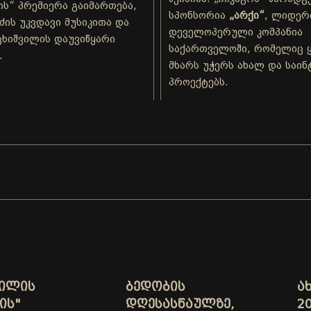
ს“ პრემიერა გაიმართება,
სპონსორია
„არქი“
, ლიდერ
ძის უკვდავი მუსიკითა და
დეველოპერული კომპანია
ხიშვილის დაუვიწყარი
საქართველოში, რომელიც 
.
მხარს უჭერს ახალ და საი
პროექტებს.
ᲕᲘᲚᲘᲡ
ᲑᲔᲓᲝᲑᲘᲡ
Ა
ᲘᲡ"
ᲓᲦᲔᲡᲐᲡᲬᲐᲣᲚᲖᲔ,
20