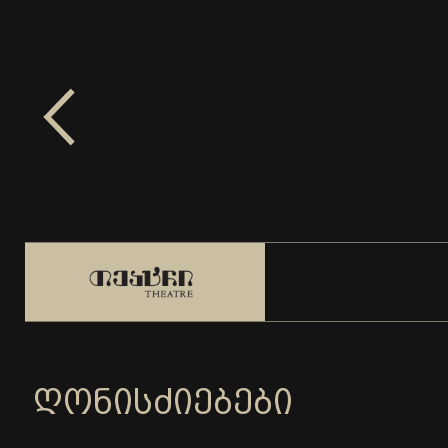
ᲦᲝᲜᲘᲡᲫᲘᲔᲑᲔᲑᲘ