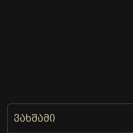
ᲕᲐᲮᲨᲐᲛᲘ