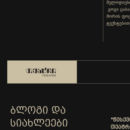
მელოდიები
გოგი ცაბა
მორის ფოც
ტექსტებით
ᲑᲚᲝᲒᲘ ᲓᲐ
"ᲬᲘᲡᲥ
ᲡᲘᲐᲮᲚᲔᲔᲑᲘ
ᲗᲔᲐᲢᲠ