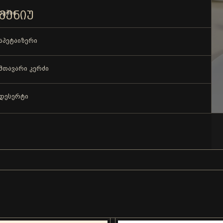
ᲛᲔᲜᲘᲣ
ხემსი
აპეტაიზერი
მთავარი კერძი
დესერტი