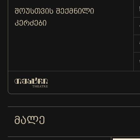
ᲨᲝᲣᲡᲗᲕᲘᲡ ᲨᲔᲥᲛᲜᲘᲚᲘ
ᲙᲔᲠᲫᲔᲑᲘ
ᲛᲐᲚᲔ