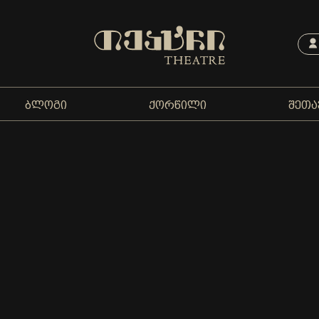
ᲑᲚᲝᲒᲘ
ᲥᲝᲠᲬᲘᲚᲘ
ᲨᲔᲗᲐ