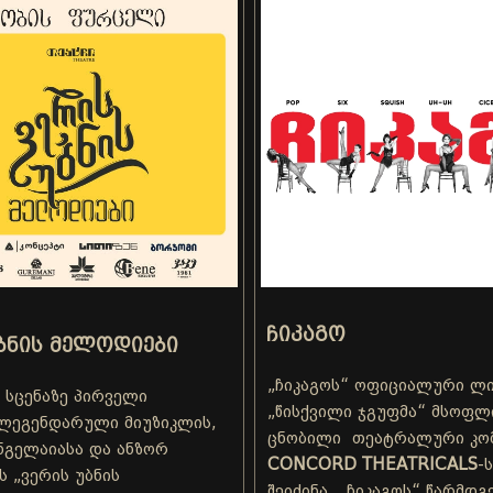
ᲩᲘᲙᲐᲒᲝ
ᲑᲜᲘᲡ ᲛᲔᲚᲝᲓᲘᲔᲑᲘ
„ჩიკაგოს“ ოფიციალური ლი
 სცენაზე პირველი
„წისქვილი ჯგუფმა“ მსოფლ
ლეგენდარული მიუზიკლის,
ცნობილი თეატრალური კომ
ნგელაიასა და ანზორ
CONCORD THEATRICALS
-
ს „ვერის უბნის
შეიძინა. „ჩიკაგოს“ წარმდ