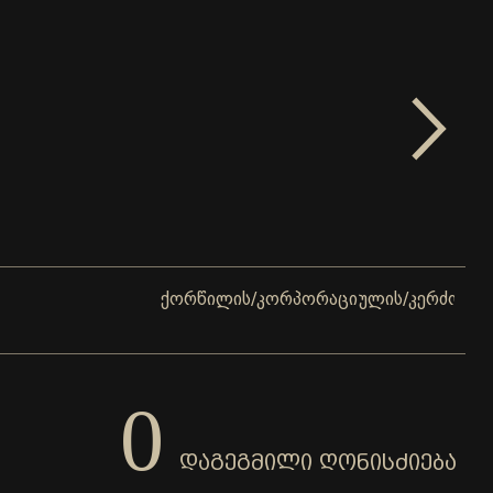
ქორწილის/კორპორაციულის/კერძო ღონისძიები
0
ᲓᲐᲒᲔᲒᲛᲘᲚᲘ ᲦᲝᲜᲘᲡᲫᲘᲔᲑᲐ