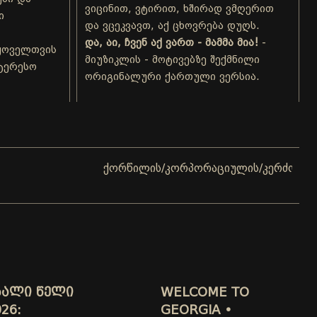
ვიცინით, ვტირით, ხშირად ვმღერით
ი
და ვცეკვავთ, აქ ცხოვრება დუღს.
და, აი, ჩვენ აქ ვართ - მამმა მია!
-
ყოველთვის
მიუზიკლის - მოტივებზე შექმნილი
ნტერესო
ორიგინალური ქართული ვერსია.
ქორწილის/კორპორაციულის/კერძო ღონისძიები
ᲮᲐᲚᲘ ᲬᲔᲚᲘ
WELCOME TO
26:
GEORGIA •