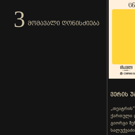
3
ᲛᲝᲛᲐᲕᲐᲚᲘ ᲦᲝᲜᲘᲡᲫᲘᲔᲑᲐ
ᲕᲔᲠᲘᲡ Უ
„თეატრის“
ქართული 
გიორგი შე
სალუქვაძი