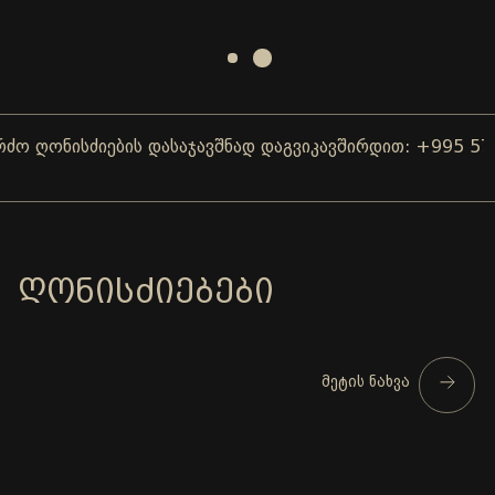
ღონისძიების დასაჯავშნად დაგვიკავშირდით: +995 577 0
ᲦᲝᲜᲘᲡᲫᲘᲔᲑᲔᲑᲘ
მეტის ნახვა