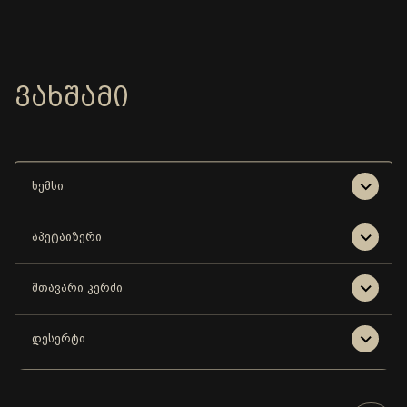
ᲕᲐᲮᲨᲐᲛᲘ
ხემსი
აპეტაიზერი
მთავარი კერძი
დესერტი