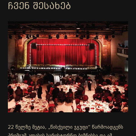
ᲩᲕᲔᲜ ᲨᲔᲡᲐᲮᲔᲑ
22 წელზე მეტია, „წისქვილი ჯგუფი“ წარმოადგენს
პრემიუმ კლასის სარესტორნო ბიზნესსა და ამ