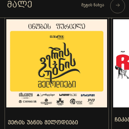
ᲛᲐᲚᲔ
მეტის ნახვა
ᲩᲘᲙᲐ
ᲕᲔᲠᲘᲡ ᲣᲑᲜᲘᲡ ᲛᲔᲚᲝᲓᲘᲔᲑᲘ