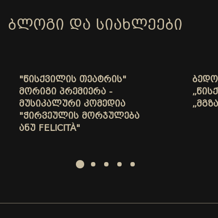
ᲑᲚᲝᲒᲘ ᲓᲐ ᲡᲘᲐᲮᲚᲔᲔᲑᲘ
"ᲬᲘᲡᲥᲕᲘᲚᲘᲡ ᲗᲔᲐᲢᲠᲘᲡ"
ᲑᲔᲓᲝ
ᲛᲝᲠᲘᲒᲘ ᲞᲠᲔᲛᲘᲔᲠᲐ -
„ᲬᲘᲡ
ᲛᲣᲡᲘᲙᲐᲚᲣᲠᲘ ᲙᲝᲛᲔᲓᲘᲐ
„ᲛᲒᲖ
"ᲭᲘᲠᲕᲔᲣᲚᲘᲡ ᲛᲝᲠᲯᲣᲚᲔᲑᲐ
ᲐᲜᲣ FELICITÀ"