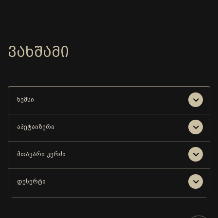
ᲕᲐᲮᲨᲐᲛᲘ
ხემსი
აპეტაიზერი
მთავარი კერძი
დესერტი