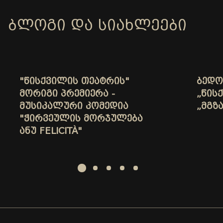
ᲑᲚᲝᲒᲘ ᲓᲐ ᲡᲘᲐᲮᲚᲔᲔᲑᲘ
"ᲬᲘᲡᲥᲕᲘᲚᲘᲡ ᲗᲔᲐᲢᲠᲘᲡ"
ᲑᲔᲓᲝ
ᲛᲝᲠᲘᲒᲘ ᲞᲠᲔᲛᲘᲔᲠᲐ -
„ᲬᲘᲡ
ᲛᲣᲡᲘᲙᲐᲚᲣᲠᲘ ᲙᲝᲛᲔᲓᲘᲐ
„ᲛᲒᲖ
"ᲭᲘᲠᲕᲔᲣᲚᲘᲡ ᲛᲝᲠᲯᲣᲚᲔᲑᲐ
ᲐᲜᲣ FELICITÀ"