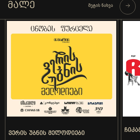
ᲛᲐᲚᲔ
მეტის ნახვა
ᲩᲘᲙᲐ
ᲕᲔᲠᲘᲡ ᲣᲑᲜᲘᲡ ᲛᲔᲚᲝᲓᲘᲔᲑᲘ