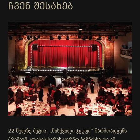
ᲩᲕᲔᲜ ᲨᲔᲡᲐᲮᲔᲑ
22 წელზე მეტია, „წისქვილი ჯგუფი“ წარმოადგენს
პრემიუმ კლასის სარესტორნო ბიზნესსა და ამ