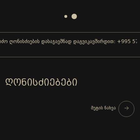
ღონისძიების დასაჯავშნად დაგვიკავშირდით: +995 577 0
ᲦᲝᲜᲘᲡᲫᲘᲔᲑᲔᲑᲘ
მეტის ნახვა