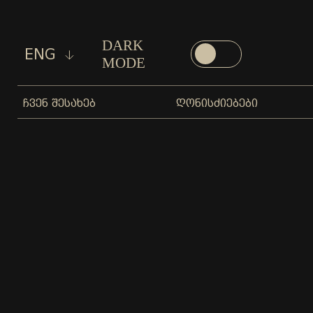
DARK
ENG
MODE
ᲩᲕᲔᲜ ᲨᲔᲡᲐᲮᲔᲑ
ᲦᲝᲜᲘᲡᲫᲘᲔᲑᲔᲑᲘ