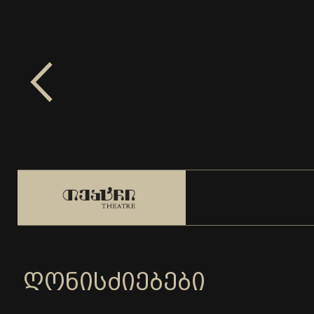
ᲦᲝᲜᲘᲡᲫᲘᲔᲑᲔᲑᲘ