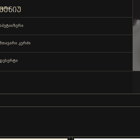
ᲛᲔᲜᲘᲣ
ხემსი
აპეტაიზერი
მთავარი კერძი
დესერტი