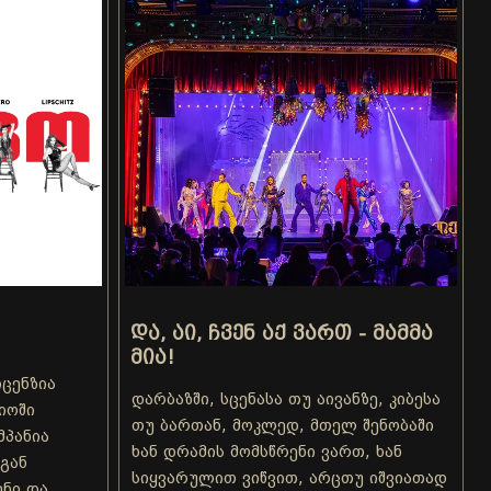
ᲓᲐ, ᲐᲘ, ᲩᲕᲔᲜ ᲐᲥ ᲕᲐᲠᲗ - ᲛᲐᲛᲛᲐ
ᲛᲘᲐ!
ცენზია
დარბაზში, სცენასა თუ აივანზე, კიბესა
იოში
თუ ბართან, მოკლედ, მთელ შენობაში
პანია
ხან დრამის მომსწრენი ვართ, ხან
სგან
სიყვარულით ვიწვით, არცთუ იშვიათად
გენი და