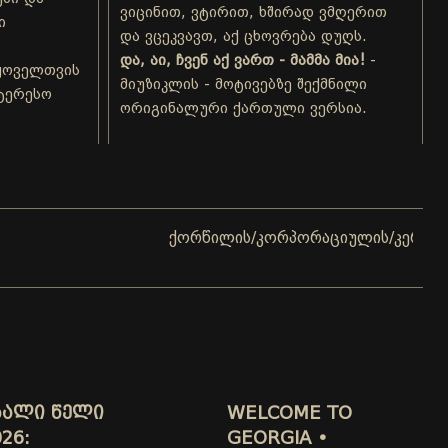
ვიცინით, ვტირით, ხშირად ვმღერით
ი
და ვცეკვავთ, აქ ცხოვრება დუღს.
და, აი, ჩვენ აქ ვართ - მამმა მია!
-
ყოველთვის
მიუზიკლის - მოტივებზე შექმნილი
ნტერესო
ორიგინალური ქართული ვერსია.
ქორწილის/კორპორაციულის/კერძო ღონისძი
ᲮᲐᲚᲘ ᲬᲔᲚᲘ
WELCOME TO
26:
GEORGIA •