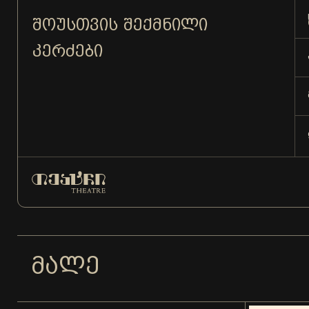
ᲨᲝᲣᲡᲗᲕᲘᲡ ᲨᲔᲥᲛᲜᲘᲚᲘ
ᲙᲔᲠᲫᲔᲑᲘ
ᲛᲐᲚᲔ