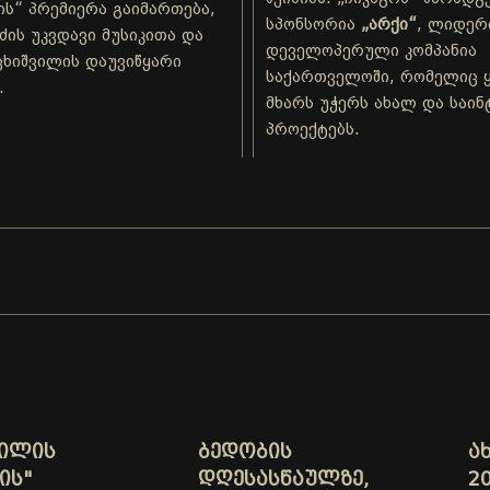
ს“ პრემიერა გაიმართება,
სპონსორია
„არქი“
, ლიდერ
ძის უკვდავი მუსიკითა და
დეველოპერული კომპანია
ხიშვილის დაუვიწყარი
საქართველოში, რომელიც 
.
მხარს უჭერს ახალ და საი
პროექტებს.
ᲕᲘᲚᲘᲡ
ᲑᲔᲓᲝᲑᲘᲡ
Ა
ᲘᲡ"
ᲓᲦᲔᲡᲐᲡᲬᲐᲣᲚᲖᲔ,
20