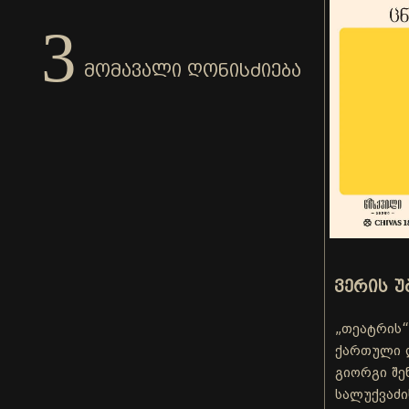
3
ᲛᲝᲛᲐᲕᲐᲚᲘ ᲦᲝᲜᲘᲡᲫᲘᲔᲑᲐ
ᲕᲔᲠᲘᲡ Უ
„თეატრის“
ქართული 
გიორგი შე
სალუქვაძი