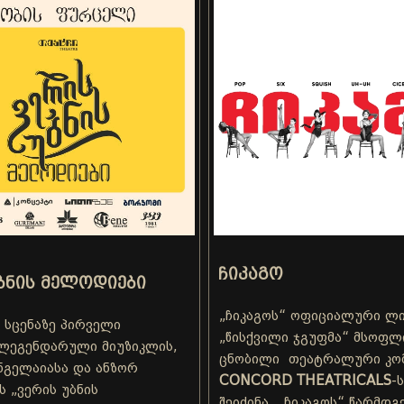
ᲩᲘᲙᲐᲒᲝ
ᲑᲜᲘᲡ ᲛᲔᲚᲝᲓᲘᲔᲑᲘ
„ჩიკაგოს“ ოფიციალური ლი
 სცენაზე პირველი
„წისქვილი ჯგუფმა“ მსოფლ
ლეგენდარული მიუზიკლის,
ცნობილი თეატრალური კომ
ნგელაიასა და ანზორ
CONCORD THEATRICALS
-
ს „ვერის უბნის
შეიძინა. „ჩიკაგოს“ წარმდ