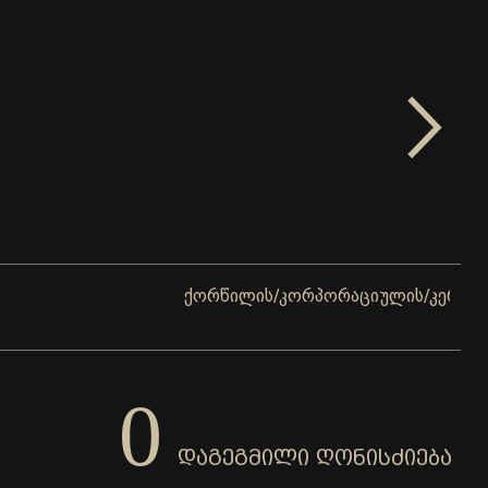
ქორწილის/კორპორაციულის/კერძო ღონისძი
0
ᲓᲐᲒᲔᲒᲛᲘᲚᲘ ᲦᲝᲜᲘᲡᲫᲘᲔᲑᲐ