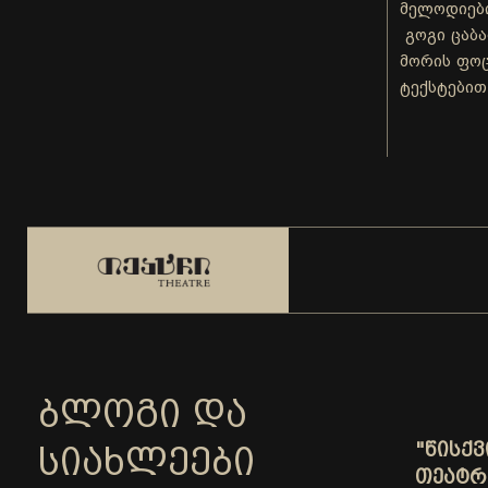
მელოდიები
გოგი ცაბა
მორის ფოც
ტექსტებით
ᲑᲚᲝᲒᲘ ᲓᲐ
"ᲬᲘᲡᲥ
ᲡᲘᲐᲮᲚᲔᲔᲑᲘ
ᲗᲔᲐᲢᲠ