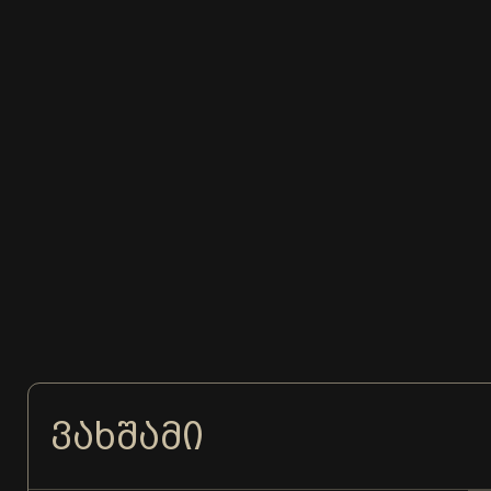
ᲕᲐᲮᲨᲐᲛᲘ