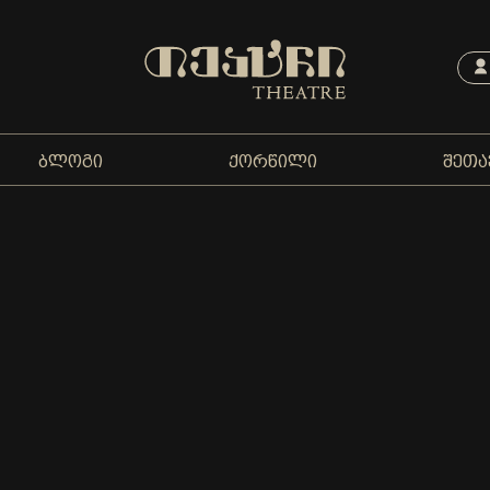
ᲑᲚᲝᲒᲘ
ᲥᲝᲠᲬᲘᲚᲘ
ᲨᲔᲗᲐ