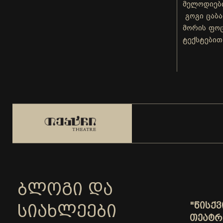
მელოდიები
გოგი ცაბა
მორის ფოც
ტექსტებით
ᲑᲚᲝᲒᲘ ᲓᲐ
"ᲬᲘᲡᲥ
ᲡᲘᲐᲮᲚᲔᲔᲑᲘ
ᲗᲔᲐᲢᲠ