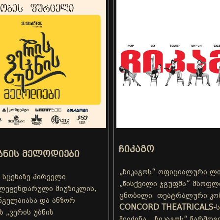
ᲩᲘᲙᲐᲒᲝ
ᲑᲜᲘᲡ ᲛᲔᲚᲝᲓᲘᲔᲑᲘ
„ჩიკაგოს“ ოფიციალური ლი
 სცენაზე პირველი
„წისქვილი ჯგუფმა“ მსოფლ
ლეგენდარული მიუზიკლის,
ცნობილი თეატრალური კომ
ნგელაიასა და ანზორ
CONCORD THEATRICALS
-
ს „ვერის უბნის
შეიძინა. „ჩიკაგოს“ წარმდ