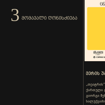
3
ᲛᲝᲛᲐᲕᲐᲚᲘ ᲦᲝᲜᲘᲡᲫᲘᲔᲑᲐ
ᲕᲔᲠᲘᲡ Უ
„თეატრის“
ქართული 
გიორგი შე
სალუქვაძი