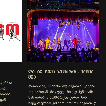
ᲓᲐ, ᲐᲘ, ᲩᲕᲔᲜ ᲐᲥ ᲕᲐᲠᲗ - ᲛᲐᲛᲛᲐ
ᲛᲘᲐ!
ცენზია
დარბაზში, სცენასა თუ აივანზე, კიბესა
იოში
თუ ბართან, მოკლედ, მთელ შენობაში
პანია
ხან დრამის მომსწრენი ვართ, ხან
სგან
სიყვარულით ვიწვით, არცთუ იშვიათად
გენი და