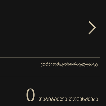
ქორწილის/კორპორაციულის/კერძო ღონისძი
0
ᲓᲐᲒᲔᲒᲛᲘᲚᲘ ᲦᲝᲜᲘᲡᲫᲘᲔᲑᲐ