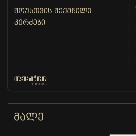
ᲨᲝᲣᲡᲗᲕᲘᲡ ᲨᲔᲥᲛᲜᲘᲚᲘ
ᲙᲔᲠᲫᲔᲑᲘ
ᲛᲐᲚᲔ