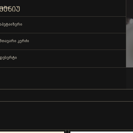
ᲛᲔᲜᲘᲣ
ხემსი
აპეტაიზერი
მთავარი კერძი
დესერტი