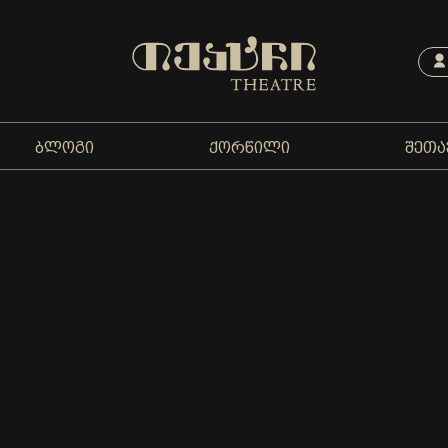
ᲑᲚᲝᲒᲘ
ᲥᲝᲠᲬᲘᲚᲘ
ᲨᲔᲗᲐ