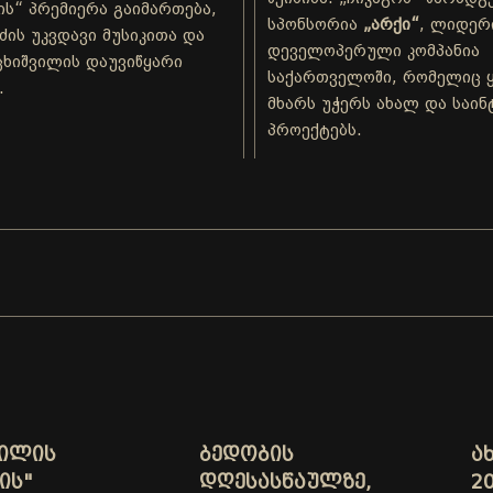
ს“ პრემიერა გაიმართება,
სპონსორია
„არქი“
, ლიდერ
ძის უკვდავი მუსიკითა და
დეველოპერული კომპანია
ხიშვილის დაუვიწყარი
საქართველოში, რომელიც 
.
მხარს უჭერს ახალ და საი
პროექტებს.
ᲕᲘᲚᲘᲡ
ᲑᲔᲓᲝᲑᲘᲡ
Ა
ᲘᲡ"
ᲓᲦᲔᲡᲐᲡᲬᲐᲣᲚᲖᲔ,
20