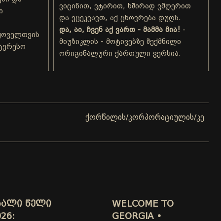
ვიცინით, ვტირით, ხშირად ვმღერით
ი
და ვცეკვავთ, აქ ცხოვრება დუღს.
და, აი, ჩვენ აქ ვართ - მამმა მია!
-
ყოველთვის
მიუზიკლის - მოტივებზე შექმნილი
ნტერესო
ორიგინალური ქართული ვერსია.
ქორწილის/კორპორაციულის/კერძო ღონისძი
ᲮᲐᲚᲘ ᲬᲔᲚᲘ
WELCOME TO
26:
GEORGIA •