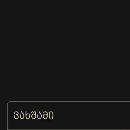
ᲕᲐᲮᲨᲐᲛᲘ