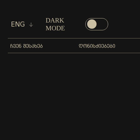
DARK
ENG
MODE
ᲩᲕᲔᲜ ᲨᲔᲡᲐᲮᲔᲑ
ᲦᲝᲜᲘᲡᲫᲘᲔᲑᲔᲑᲘ