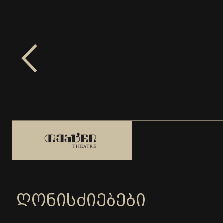
ᲦᲝᲜᲘᲡᲫᲘᲔᲑᲔᲑᲘ