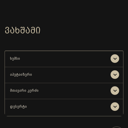
ᲕᲐᲮᲨᲐᲛᲘ
ხემსი
აპეტაიზერი
მთავარი კერძი
დესერტი