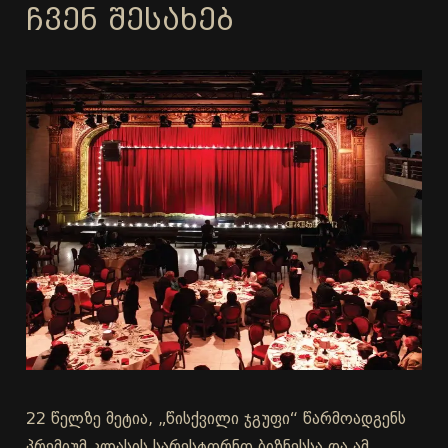
ᲩᲕᲔᲜ ᲨᲔᲡᲐᲮᲔᲑ
22 წელზე მეტია, „წისქვილი ჯგუფი“ წარმოადგენს
პრემიუმ კლასის სარესტორნო ბიზნესსა და ამ