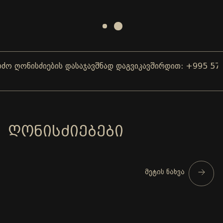
ღონისძიების დასაჯავშნად დაგვიკავშირდით: +995 577 0
ᲦᲝᲜᲘᲡᲫᲘᲔᲑᲔᲑᲘ
მეტის ნახვა