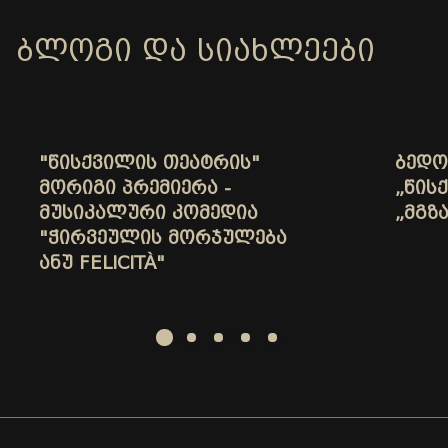
ᲑᲚᲝᲒᲘ ᲓᲐ ᲡᲘᲐᲮᲚᲔᲔᲑᲘ
"ᲬᲘᲡᲥᲕᲘᲚᲘᲡ ᲗᲔᲐᲢᲠᲘᲡ"
ᲑᲔᲓᲝ
ᲛᲝᲠᲘᲒᲘ ᲞᲠᲔᲛᲘᲔᲠᲐ -
„ᲬᲘᲡ
ᲛᲣᲡᲘᲙᲐᲚᲣᲠᲘ ᲙᲝᲛᲔᲓᲘᲐ
„ᲛᲒᲖ
"ᲭᲘᲠᲕᲔᲣᲚᲘᲡ ᲛᲝᲠᲯᲣᲚᲔᲑᲐ
ᲐᲜᲣ FELICITÀ"