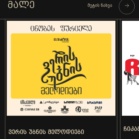
ᲛᲐᲚᲔ
მეტის ნახვა
ᲩᲘᲙᲐ
ᲕᲔᲠᲘᲡ ᲣᲑᲜᲘᲡ ᲛᲔᲚᲝᲓᲘᲔᲑᲘ