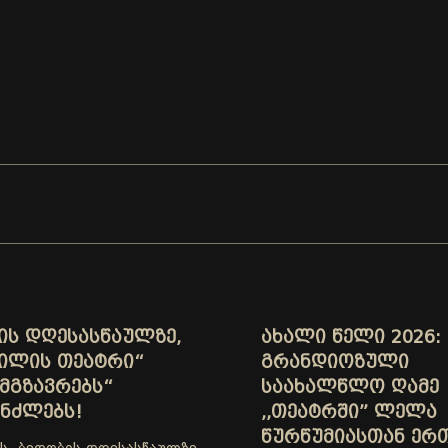
ᲘᲡ ᲓᲦᲔᲡᲐᲡᲬᲐᲣᲚᲖᲔ,
ᲐᲮᲐᲚᲘ ᲬᲔᲚᲘ 2026:
ᲕᲘᲚᲘᲡ ᲗᲔᲐᲢᲠᲘ“
ᲒᲠᲐᲜᲓᲘᲝᲖᲣᲚᲘ
ᲛᲒᲖᲐᲕᲠᲔᲑᲡ“
ᲡᲐᲐᲮᲐᲚᲬᲚᲝ ᲦᲐᲛᲔ
ᲘᲜᲫᲚᲔᲑᲡ!
,,ᲗᲔᲐᲢᲠᲨᲘ” ᲚᲔᲚᲐ
ᲬᲣᲠᲬᲣᲛᲘᲐᲡᲗᲐᲜ ᲔᲠ