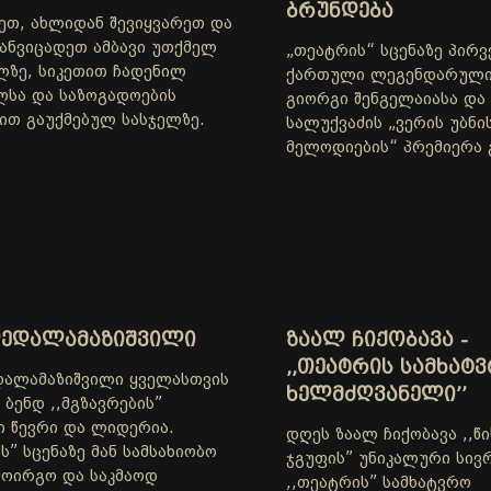
ᲑᲠᲣᲜᲓᲔᲑᲐ
ნეთ, ახლიდან შევიყვარეთ და
ანვიცადეთ ამბავი უთქმელ
„თეატრის“ სცენაზე პირ
ლზე, სიკეთით ჩადენილ
ქართული ლეგენდარული 
ლსა და საზოგადოების
გიორგი შენგელაიასა და
ით გაუქმებულ სასჯელზე.
სალუქვაძის „ვერის უბნი
მელოდიების“ პრემიერა 
ᲓᲔᲓᲐᲚᲐᲛᲐᲖᲘᲨᲕᲘᲚᲘ
ᲖᲐᲐᲚ ᲩᲘᲥᲝᲑᲐᲕᲐ -
,,ᲗᲔᲐᲢᲠᲘᲡ ᲡᲐᲛᲮᲐᲢ
დალამაზიშვილი ყველასთვის
ᲮᲔᲚᲛᲫᲦᲕᲐᲜᲔᲚᲘ’’
ბენდ ,,მგზავრების”
 წევრი და ლიდერია.
დღეს ზაალ ჩიქობავა ,,წ
ს” სცენაზე მან სამსახიობო
ჯგუფის” უნიკალური სივრ
ოირგო და საკმაოდ
,,თეატრის” სამხატვრო