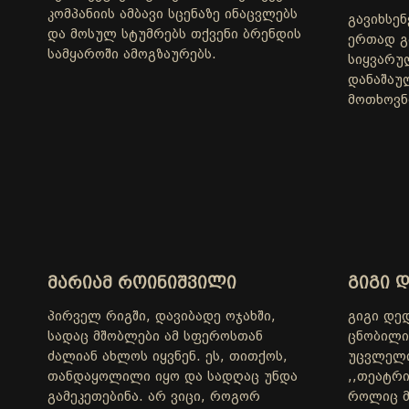
კომპანიის ამბავი სცენაზე ინაცვლებს
გავიხსე
და მოსულ სტუმრებს თქვენი ბრენდის
ერთად გ
სამყაროში ამოგზაურებს.
სიყვარუ
დანაშაუ
მოთხოვნ
ᲛᲐᲠᲘᲐᲛ ᲠᲝᲘᲜᲘᲨᲕᲘᲚᲘ
ᲒᲘᲒᲘ 
პირველ რიგში, დავიბადე ოჯახში,
გიგი დე
სადაც მშობლები ამ სფეროსთან
ცნობილი 
ძალიან ახლოს იყვნენ. ეს, თითქოს,
უცვლელი
თანდაყოლილი იყო და სადღაც უნდა
,,თეატრი
გამეკეთებინა. არ ვიცი, როგორ
როლიც მ