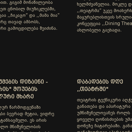
ბით. გიგიმ მონაწილეობა
ხელმძვანელია. მოკლე 
სეთ ცნობილ მიუზიკლებში,
,,თეატრმა” უკვე მოახერ
ა ,,ჩიკაგო” და ,,მამა მია”
მაყურებლისთვის სრული
რც თავად ამბობს,
კონცეფცია ,,Dining Thea
არი გამოცდილება შეიძინა.
ახლობელი გაეხადა.
ᲛᲔᲑᲘᲡ ᲓᲘᲖᲐᲘᲜᲘ -
ᲓᲐᲑᲐᲓᲔᲑᲘᲡ ᲓᲦᲔ
ᲠᲘᲡ" ᲨᲝᲣᲔᲑᲘᲡ
,,ᲗᲔᲐᲢᲠᲨᲘ"
ᲚᲣᲠᲘ ᲛᲮᲐᲠᲔ
თეატრის ტექნიკური აღჭ
განათება და აპარატურა
ურ წარმოდგენაში
უმნიშვნელოვანეს როლს
ბი ბევრად მეტია, ვიდრე
ყოველი ღონისძიების უმ
ტანსაცმელი. ეს არის
დონეზე ჩატარებაში. გან
ხლო მნიშვნელობის