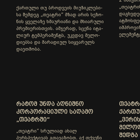
2 იანვა
„თეატრი
ქარ­თუ­ლი თუ ბროდ­ვე­ის მი­უ­ზიკ­ლე­ბი­
დაგხვდე
სა შემ­დეგ „თე­ატ­რი“ მზად არის სე­ზო­
ატმოსფე
ნის ყვე­ლა­ზე ხმა­უ­რი­ა­ნი და მხი­ა­რუ­ლი
იმპროვი
პრე­მი­ე­რის­თვის. ამ­ჯე­რად, სცე­ნა იტა­
ელემენტ
ლი­ურ ტემ­პე­რა­მენტს, უკ­ვდავ მე­ლო­
დი­ებ­სა და მა­რა­დი­ულ სიყ­ვა­რულს
და­ეთ­მო­ბა.
ᲠᲐᲢᲝᲛ ᲣᲜᲓᲐ ᲐᲦᲜᲘᲨᲜᲝ
ᲗᲔᲐᲢᲠ
ᲙᲝᲠᲞᲝᲠᲐᲪᲘᲣᲚᲘ ᲡᲐᲦᲐᲛᲝ
ᲥᲐᲠᲗᲣ
„ᲗᲔᲐᲢᲠᲨᲘ“
„ᲕᲔᲠᲘᲡ
ᲛᲔᲚᲝᲓ
„თეატრი“ სრულიად ახალ
ᲨᲔᲓᲒᲐ
პერსპექტივას გთავაზობთ. აქ თქვენი