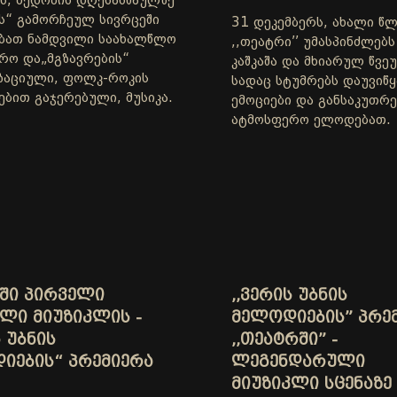
რს, ბედობის დღესასწაულზე
ს“ გამორჩეულ სივრცეში
31 დეკემბერს, ახალი წლ
ბათ ნამდვილი საახალწლო
,,თეატრი’’ უმასპინძლებ
რო და„მგზავრების“
კაშკაშა და მხიარულ წვე
ზაციული, ფოლკ-როკის
სადაც სტუმრებს დაუვიწ
ებით გაჯერებული, მუსიკა.
ემოციები და განსაკუთრ
ატმოსფერო ელოდებათ.
ᲨᲘ ᲞᲘᲠᲕᲔᲚᲘ
,,ᲕᲔᲠᲘᲡ ᲣᲑᲜᲘᲡ
ᲚᲘ ᲛᲘᲣᲖᲘᲙᲚᲘᲡ -
ᲛᲔᲚᲝᲓᲘᲔᲑᲘᲡ” ᲞᲠᲔ
 ᲣᲑᲜᲘᲡ
,,ᲗᲔᲐᲢᲠᲨᲘ” -
ᲘᲔᲑᲘᲡ“ ᲞᲠᲔᲛᲘᲔᲠᲐ
ᲚᲔᲒᲔᲜᲓᲐᲠᲣᲚᲘ
ᲛᲘᲣᲖᲘᲙᲚᲘ ᲡᲪᲔᲜᲐᲖᲔ