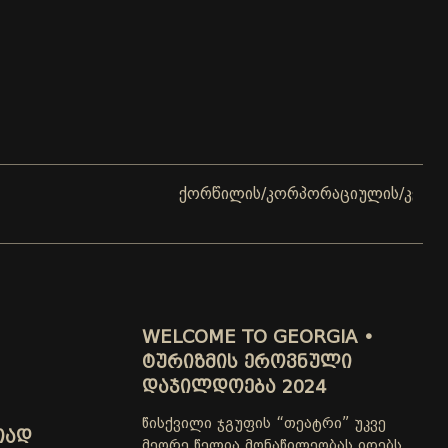
ქორწილის/კორპორაციულის/კერძო ღონისძიებ
WELCOME TO GEORGIA •
ᲢᲣᲠᲘᲖᲛᲘᲡ ᲔᲠᲝᲕᲜᲣᲚᲘ
ᲓᲐᲯᲘᲚᲓᲝᲔᲑᲐ 2024
წისქვილი ჯგუფის “თეატრი” უკვე
ᲗᲐᲓ
მეორე წელია მონაწილეობას იღებს