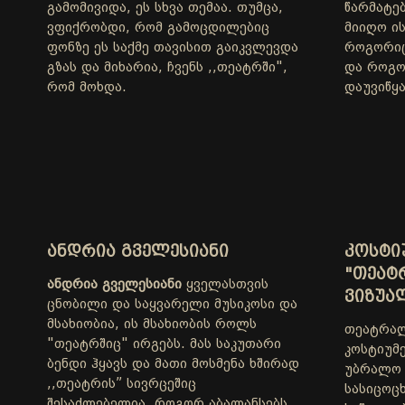
გამომივიდა, ეს სხვა თემაა. თუმცა,
წარმატე
ვფიქრობდი, რომ გამოცდილებიც
მიიღო ი
ფონზე ეს საქმე თავისით გაიკვლევდა
როგორიცა
გზას და მიხარია, ჩვენს ,,თეატრში",
და როგო
რომ მოხდა.
დაუვიწყ
ᲐᲜᲓᲠᲘᲐ ᲒᲕᲔᲚᲔᲡᲘᲐᲜᲘ
ᲙᲝᲡᲢᲘᲣ
"ᲗᲔᲐᲢ
ანდრია გველესიანი
ყველასთვის
ᲕᲘᲖᲣᲐ
ცნობილი და საყვარელი მუსიკოსი და
მსახიობია, ის მსახიობის როლს
თეატრალ
"თეატრშიც" ირგებს. მას საკუთარი
კოსტიუმე
ბენდი ჰყავს და მათი მოსმენა ხშირად
უბრალო 
,,თეატრის” სივრცეშიც
სასიცოც
შესაძლებელია. როგორ აბალანსებს