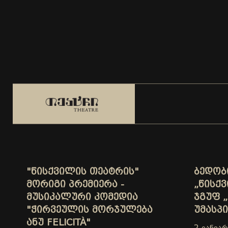
"ᲬᲘᲡᲥᲕᲘᲚᲘᲡ ᲗᲔᲐᲢᲠᲘᲡ"
ᲑᲔᲓᲝᲑ
ᲛᲝᲠᲘᲒᲘ ᲞᲠᲔᲛᲘᲔᲠᲐ -
„ᲬᲘᲡᲥ
ᲛᲣᲡᲘᲙᲐᲚᲣᲠᲘ ᲙᲝᲛᲔᲓᲘᲐ
ᲯᲒᲣᲤ „
"ᲭᲘᲠᲕᲔᲣᲚᲘᲡ ᲛᲝᲠᲯᲣᲚᲔᲑᲐ
ᲣᲛᲐᲡᲞ
ᲐᲜᲣ FELICITÀ"