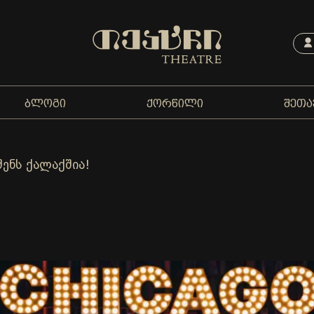
ᲑᲚᲝᲒᲘ
ᲥᲝᲠᲬᲘᲚᲘ
ᲨᲔᲗᲐ
ენს ქალაქშია!