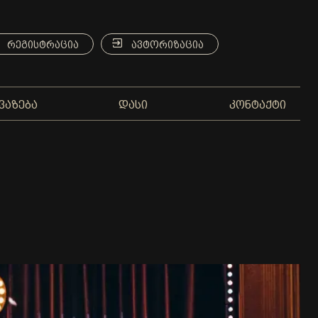
ᲠᲔᲒᲘᲡᲢᲠᲐᲪᲘᲐ
ᲐᲕᲢᲝᲠᲘᲖᲐᲪᲘᲐ
ᲕᲐᲖᲔᲑᲐ
ᲓᲐᲡᲘ
ᲙᲝᲜᲢᲐᲥᲢᲘ