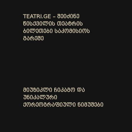
TEATRI.GE – ᲨᲔᲘᲫᲘᲜᲔ
ᲬᲘᲡᲥᲕᲘᲚᲘᲡ ᲗᲔᲐᲢᲠᲘᲡ
ᲑᲘᲚᲔᲗᲔᲑᲘ ᲡᲐᲙᲝᲛᲘᲡᲘᲝᲡ
ᲒᲐᲠᲔᲨᲔ
ᲛᲘᲣᲖᲘᲙᲚᲘ ᲩᲘᲙᲐᲒᲝ ᲓᲐ
ᲣᲜᲘᲙᲐᲚᲣᲠᲘ
ᲥᲝᲠᲔᲝᲒᲠᲐᲤᲘᲣᲚᲘ ᲜᲘᲛᲣᲨᲔᲑᲘ