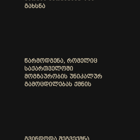
ᲒᲐᲮᲡᲜᲐ
ᲬᲐᲠᲛᲝᲓᲒᲔᲜᲐ, ᲠᲝᲛᲔᲚᲘᲪ
ᲡᲐᲥᲐᲠᲗᲕᲔᲚᲝᲨᲘ
ᲛᲝᲒᲖᲐᲣᲠᲝᲑᲘᲡ ᲣᲜᲘᲙᲐᲚᲣᲠ
ᲒᲐᲛᲝᲪᲓᲘᲚᲔᲑᲐᲡ ᲥᲛᲜᲘᲡ
ᲒᲕᲘᲜᲓᲝᲓᲐ ᲨᲔᲒᲕᲔᲥᲛᲜᲐ