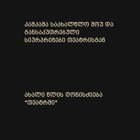
ᲙᲐᲨᲙᲐᲨᲐ ᲡᲐᲐᲮᲐᲚᲬᲚᲝ ᲨᲝᲣ ᲓᲐ
ᲒᲐᲜᲡᲐᲙᲣᲗᲠᲔᲑᲣᲚᲘ
ᲡᲘᲣᲠᲞᲠᲘᲖᲔᲑᲘ ᲗᲔᲐᲢᲠᲘᲡᲒᲐᲜ
ᲐᲮᲐᲚᲘ ᲬᲚᲘᲡ ᲦᲝᲜᲘᲡᲫᲘᲔᲑᲐ
"ᲗᲔᲐᲢᲠᲨᲘ"