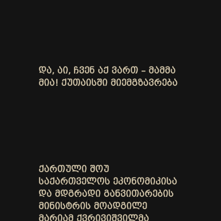
ᲓᲐ, ᲐᲘ, ᲩᲕᲔᲜ ᲐᲥ ᲕᲐᲠᲗ – ᲛᲐᲛᲛᲐ
ᲛᲘᲐ! ᲥᲣᲗᲐᲘᲡᲨᲘ ᲛᲘᲔᲛᲒᲖᲐᲕᲠᲔᲑᲐ
ᲥᲐᲠᲗᲣᲚᲘ ᲨᲝᲣ
ᲡᲐᲥᲐᲠᲗᲕᲔᲚᲝᲡ ᲔᲙᲝᲜᲝᲛᲘᲙᲘᲡᲐ
ᲓᲐ ᲛᲓᲒᲠᲐᲓᲘ ᲒᲐᲜᲕᲘᲗᲐᲠᲔᲑᲘᲡ
ᲛᲘᲜᲘᲡᲢᲠᲘᲡ ᲛᲝᲐᲓᲒᲘᲚᲔ
ᲛᲐᲠᲘᲐᲛ ᲥᲕᲠᲘᲕᲘᲨᲕᲘᲚᲛᲐ