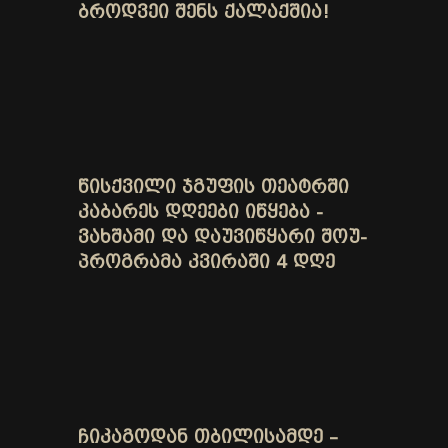
ᲑᲠᲝᲓᲕᲔᲘ ᲨᲔᲜᲡ ᲥᲐᲚᲐᲥᲨᲘᲐ!
ᲬᲘᲡᲥᲕᲘᲚᲘ ᲯᲒᲣᲤᲘᲡ ᲗᲔᲐᲢᲠᲨᲘ
ᲙᲐᲑᲐᲠᲔᲡ ᲓᲦᲔᲔᲑᲘ ᲘᲬᲧᲔᲑᲐ -
ᲕᲐᲮᲨᲐᲛᲘ ᲓᲐ ᲓᲐᲣᲕᲘᲬᲧᲐᲠᲘ ᲨᲝᲣ-
ᲞᲠᲝᲒᲠᲐᲛᲐ ᲙᲕᲘᲠᲐᲨᲘ 4 ᲓᲦᲔ
ᲩᲘᲙᲐᲒᲝᲓᲐᲜ ᲗᲑᲘᲚᲘᲡᲐᲛᲓᲔ –