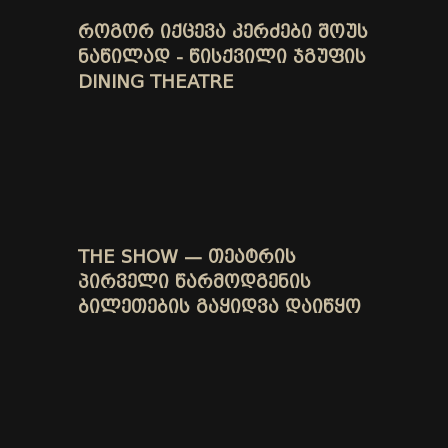
ᲠᲝᲒᲝᲠ ᲘᲥᲪᲔᲕᲐ ᲙᲔᲠᲫᲔᲑᲘ ᲨᲝᲣᲡ
ᲜᲐᲬᲘᲚᲐᲓ - ᲬᲘᲡᲥᲕᲘᲚᲘ ᲯᲒᲣᲤᲘᲡ
DINING THEATRE
THE SHOW — ᲗᲔᲐᲢᲠᲘᲡ
ᲞᲘᲠᲕᲔᲚᲘ ᲬᲐᲠᲛᲝᲓᲒᲔᲜᲘᲡ
ᲑᲘᲚᲔᲗᲔᲑᲘᲡ ᲒᲐᲧᲘᲓᲕᲐ ᲓᲐᲘᲬᲧᲝ