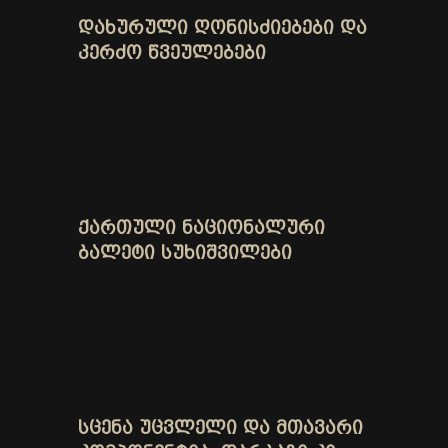
ᲓᲐᲮᲣᲠᲣᲚᲘ ᲦᲝᲜᲘᲡᲫᲘᲔᲑᲔᲑᲘ ᲓᲐ
ᲙᲔᲠᲫᲝ ᲬᲕᲔᲣᲚᲔᲑᲔᲑᲘ
ᲥᲐᲠᲗᲣᲚᲘ ᲜᲐᲪᲘᲝᲜᲐᲚᲣᲠᲘ
ᲑᲐᲚᲔᲢᲘ ᲡᲣᲮᲘᲨᲕᲘᲚᲔᲑᲘ
ᲡᲪᲔᲜᲐ ᲣᲪᲕᲚᲔᲚᲘ ᲓᲐ ᲛᲗᲐᲕᲐᲠᲘ