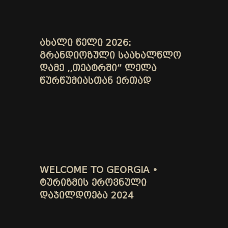
ᲐᲮᲐᲚᲘ ᲬᲔᲚᲘ 2026:
ᲒᲠᲐᲜᲓᲘᲝᲖᲣᲚᲘ ᲡᲐᲐᲮᲐᲚᲬᲚᲝ
ᲦᲐᲛᲔ ,,ᲗᲔᲐᲢᲠᲨᲘ” ᲚᲔᲚᲐ
ᲬᲣᲠᲬᲣᲛᲘᲐᲡᲗᲐᲜ ᲔᲠᲗᲐᲓ
WELCOME TO GEORGIA •
ᲢᲣᲠᲘᲖᲛᲘᲡ ᲔᲠᲝᲕᲜᲣᲚᲘ
ᲓᲐᲯᲘᲚᲓᲝᲔᲑᲐ 2024