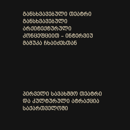
ᲒᲐᲜᲡᲮᲕᲐᲕᲔᲑᲣᲚᲘ ᲗᲔᲐᲢᲠᲘ
ᲒᲐᲜᲡᲮᲕᲐᲕᲔᲑᲣᲚᲘ
ᲐᲠᲥᲘᲢᲔᲥᲢᲣᲠᲣᲚᲘ
ᲙᲝᲜᲪᲔᲤᲪᲘᲘᲗ – ᲘᲜᲢᲔᲠᲕᲘᲣ
ᲛᲐᲛᲣᲙᲐ ᲩᲮᲐᲘᲫᲔᲡᲗᲐᲜ
ᲞᲘᲠᲕᲔᲚᲘ ᲡᲐᲕᲐᲮᲨᲛᲝ ᲗᲔᲐᲢᲠᲘ
ᲓᲐ ᲙᲣᲚᲢᲣᲠᲣᲚᲘ ᲐᲢᲠᲐᲥᲪᲘᲐ
ᲡᲐᲥᲐᲠᲗᲕᲔᲚᲝᲨᲘ