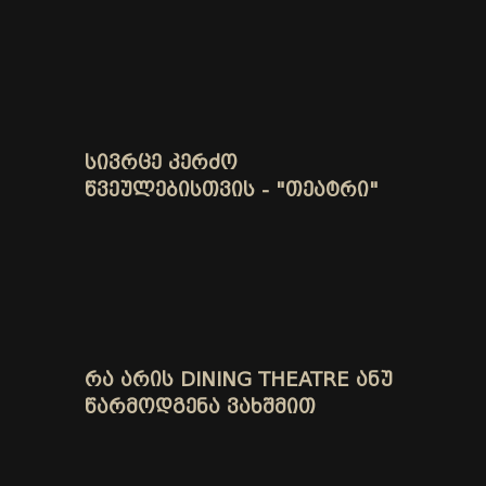
ᲡᲘᲕᲠᲪᲔ ᲙᲔᲠᲫᲝ
ᲬᲕᲔᲣᲚᲔᲑᲘᲡᲗᲕᲘᲡ - "ᲗᲔᲐᲢᲠᲘ"
ᲠᲐ ᲐᲠᲘᲡ DINING THEATRE ᲐᲜᲣ
ᲬᲐᲠᲛᲝᲓᲒᲔᲜᲐ ᲕᲐᲮᲨᲛᲘᲗ