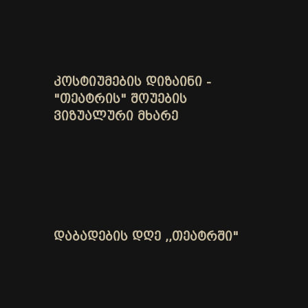
ᲙᲝᲡᲢᲘᲣᲛᲔᲑᲘᲡ ᲓᲘᲖᲐᲘᲜᲘ -
"ᲗᲔᲐᲢᲠᲘᲡ" ᲨᲝᲣᲔᲑᲘᲡ
ᲕᲘᲖᲣᲐᲚᲣᲠᲘ ᲛᲮᲐᲠᲔ
ᲓᲐᲑᲐᲓᲔᲑᲘᲡ ᲓᲦᲔ ,,ᲗᲔᲐᲢᲠᲨᲘ"