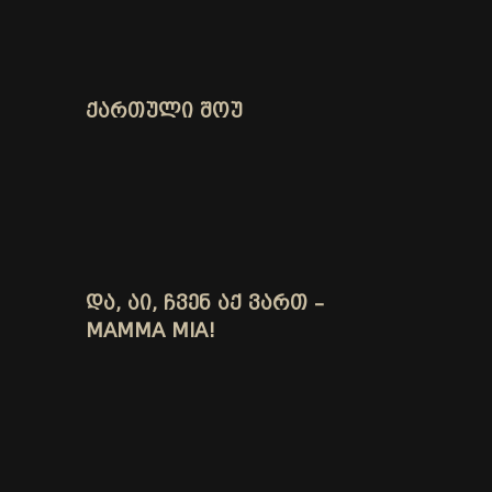
ᲥᲐᲠᲗᲣᲚᲘ ᲨᲝᲣ
ᲓᲐ, ᲐᲘ, ᲩᲕᲔᲜ ᲐᲥ ᲕᲐᲠᲗ –
MAMMA MIA!