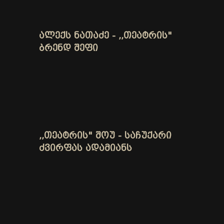
ᲐᲚᲔᲥᲡ ᲜᲐᲗᲐᲫᲔ - ,,ᲗᲔᲐᲢᲠᲘᲡ"
ᲑᲠᲔᲜᲓ ᲨᲔᲤᲘ
,,ᲗᲔᲐᲢᲠᲘᲡ" ᲨᲝᲣ - ᲡᲐᲩᲣᲥᲐᲠᲘ
ᲫᲕᲘᲠᲤᲐᲡ ᲐᲓᲐᲛᲘᲐᲜᲡ