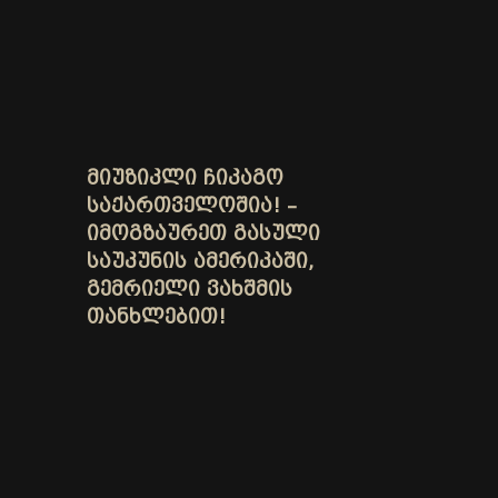
ᲛᲘᲣᲖᲘᲙᲚᲘ ᲩᲘᲙᲐᲒᲝ
ᲡᲐᲥᲐᲠᲗᲕᲔᲚᲝᲨᲘᲐ! –
ᲘᲛᲝᲒᲖᲐᲣᲠᲔᲗ ᲒᲐᲡᲣᲚᲘ
ᲡᲐᲣᲙᲣᲜᲘᲡ ᲐᲛᲔᲠᲘᲙᲐᲨᲘ,
ᲒᲔᲛᲠᲘᲔᲚᲘ ᲕᲐᲮᲨᲛᲘᲡ
ᲗᲐᲜᲮᲚᲔᲑᲘᲗ!