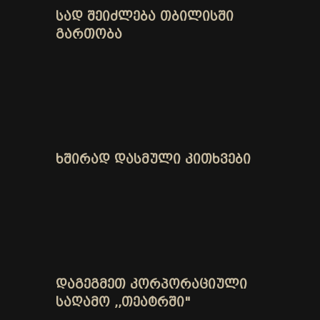
ᲡᲐᲓ ᲨᲔᲘᲫᲚᲔᲑᲐ ᲗᲑᲘᲚᲘᲡᲨᲘ
ᲒᲐᲠᲗᲝᲑᲐ
ᲮᲨᲘᲠᲐᲓ ᲓᲐᲡᲛᲣᲚᲘ ᲙᲘᲗᲮᲕᲔᲑᲘ
ᲓᲐᲒᲔᲒᲛᲔᲗ ᲙᲝᲠᲞᲝᲠᲐᲪᲘᲣᲚᲘ
ᲡᲐᲦᲐᲛᲝ ,,ᲗᲔᲐᲢᲠᲨᲘ"