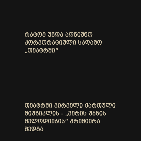
ᲠᲐᲢᲝᲛ ᲣᲜᲓᲐ ᲐᲦᲜᲘᲨᲜᲝ
ᲙᲝᲠᲞᲝᲠᲐᲪᲘᲣᲚᲘ ᲡᲐᲦᲐᲛᲝ
„ᲗᲔᲐᲢᲠᲨᲘ“
ᲗᲔᲐᲢᲠᲨᲘ ᲞᲘᲠᲕᲔᲚᲘ ᲥᲐᲠᲗᲣᲚᲘ
ᲛᲘᲣᲖᲘᲙᲚᲘᲡ - „ᲕᲔᲠᲘᲡ ᲣᲑᲜᲘᲡ
ᲛᲔᲚᲝᲓᲘᲔᲑᲘᲡ“ ᲞᲠᲔᲛᲘᲔᲠᲐ
ᲨᲔᲓᲒᲐ