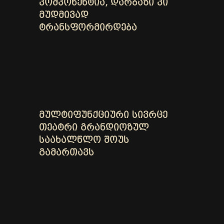
ᲙᲝᲛᲞᲝᲜᲔᲜᲢᲘᲐ, ᲓᲐᲠᲑᲐᲖᲘ ᲙᲘ
ᲛᲣᲓᲛᲘᲕᲐᲓ
ᲢᲠᲐᲜᲡᲤᲝᲠᲛᲘᲠᲓᲔᲑᲐ
ᲛᲣᲚᲢᲘᲤᲣᲜᲥᲪᲘᲣᲠᲘ ᲡᲘᲕᲠᲪᲔ
ᲗᲔᲐᲢᲠᲘ ᲒᲠᲐᲜᲓᲘᲝᲖᲣᲚ
ᲡᲐᲐᲮᲐᲚᲬᲚᲝ ᲨᲝᲣᲡ
ᲒᲐᲛᲐᲠᲗᲐᲕᲡ