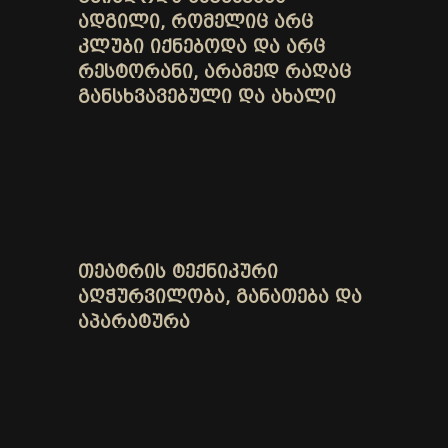
ᲐᲓᲒᲘᲚᲘ, ᲠᲝᲛᲔᲚᲘᲪ ᲐᲠᲪ
ᲙᲚᲣᲑᲘ ᲘᲥᲜᲔᲑᲝᲓᲐ ᲓᲐ ᲐᲠᲪ
ᲠᲔᲡᲢᲝᲠᲐᲜᲘ, ᲐᲠᲐᲛᲔᲓ ᲠᲐᲦᲐᲪ
ᲒᲐᲜᲡᲮᲕᲐᲕᲔᲑᲣᲚᲘ ᲓᲐ ᲐᲮᲐᲚᲘ
ᲗᲔᲐᲢᲠᲘᲡ ᲢᲔᲥᲜᲘᲙᲣᲠᲘ
ᲐᲦᲭᲣᲠᲕᲘᲚᲝᲑᲐ, ᲒᲐᲜᲐᲗᲔᲑᲐ ᲓᲐ
ᲐᲞᲐᲠᲐᲢᲣᲠᲐ