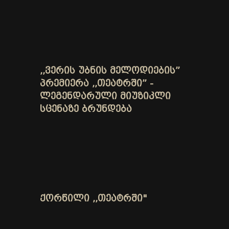
,,ᲕᲔᲠᲘᲡ ᲣᲑᲜᲘᲡ ᲛᲔᲚᲝᲓᲘᲔᲑᲘᲡ”
ᲞᲠᲔᲛᲘᲔᲠᲐ ,,ᲗᲔᲐᲢᲠᲨᲘ” -
ᲚᲔᲒᲔᲜᲓᲐᲠᲣᲚᲘ ᲛᲘᲣᲖᲘᲙᲚᲘ
ᲡᲪᲔᲜᲐᲖᲔ ᲑᲠᲣᲜᲓᲔᲑᲐ
ᲥᲝᲠᲬᲘᲚᲘ ,,ᲗᲔᲐᲢᲠᲨᲘ"