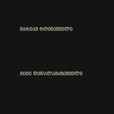
ᲛᲐᲠᲘᲐᲛ ᲠᲝᲘᲜᲘᲨᲕᲘᲚᲘ
ᲒᲘᲒᲘ ᲓᲔᲓᲐᲚᲐᲛᲐᲖᲘᲨᲕᲘᲚᲘ