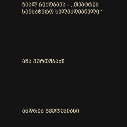
ᲖᲐᲐᲚ ᲩᲘᲥᲝᲑᲐᲕᲐ - ,,ᲗᲔᲐᲢᲠᲘᲡ
ᲡᲐᲛᲮᲐᲢᲕᲠᲝ ᲮᲔᲚᲛᲫᲦᲕᲐᲜᲔᲚᲘ’’
ᲐᲜᲐ ᲥᲣᲠᲗᲣᲑᲐᲫᲔ
ᲐᲜᲓᲠᲘᲐ ᲒᲕᲔᲚᲔᲡᲘᲐᲜᲘ