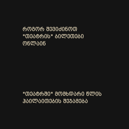
ᲠᲝᲒᲝᲠ ᲨᲔᲕᲘᲫᲘᲜᲝᲗ
"ᲗᲔᲐᲢᲠᲘᲡ" ᲑᲘᲚᲔᲗᲔᲑᲘ
ᲝᲜᲚᲐᲘᲜ
"ᲗᲔᲐᲢᲠᲨᲘ" ᲛᲝᲛᲮᲓᲐᲠᲘ ᲬᲚᲘᲡ
ᲰᲐᲘᲚᲐᲘᲗᲔᲑᲘᲡ ᲨᲔᲯᲐᲛᲔᲑᲐ