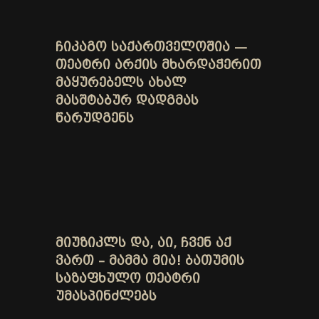
ᲩᲘᲙᲐᲒᲝ ᲡᲐᲥᲐᲠᲗᲕᲔᲚᲝᲨᲘᲐ —
ᲗᲔᲐᲢᲠᲘ ᲐᲠᲥᲘᲡ ᲛᲮᲐᲠᲓᲐᲭᲔᲠᲘᲗ
ᲛᲐᲧᲣᲠᲔᲑᲔᲚᲡ ᲐᲮᲐᲚ
ᲛᲐᲡᲨᲢᲐᲑᲣᲠ ᲓᲐᲓᲒᲛᲐᲡ
ᲬᲐᲠᲣᲓᲒᲔᲜᲡ
ᲛᲘᲣᲖᲘᲙᲚᲡ ᲓᲐ, ᲐᲘ, ᲩᲕᲔᲜ ᲐᲥ
ᲕᲐᲠᲗ – ᲛᲐᲛᲛᲐ ᲛᲘᲐ! ᲑᲐᲗᲣᲛᲘᲡ
ᲡᲐᲖᲐᲤᲮᲣᲚᲝ ᲗᲔᲐᲢᲠᲘ
ᲣᲛᲐᲡᲞᲘᲜᲫᲚᲔᲑᲡ