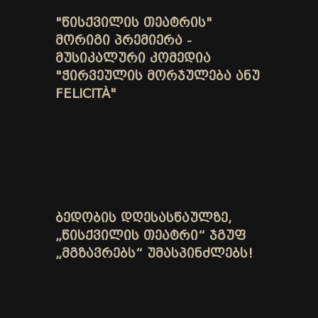
"ᲬᲘᲡᲥᲕᲘᲚᲘᲡ ᲗᲔᲐᲢᲠᲘᲡ"
ᲛᲝᲠᲘᲒᲘ ᲞᲠᲔᲛᲘᲔᲠᲐ -
ᲛᲣᲡᲘᲙᲐᲚᲣᲠᲘ ᲙᲝᲛᲔᲓᲘᲐ
"ᲭᲘᲠᲕᲔᲣᲚᲘᲡ ᲛᲝᲠᲯᲣᲚᲔᲑᲐ ᲐᲜᲣ
FELICITÀ"
ᲑᲔᲓᲝᲑᲘᲡ ᲓᲦᲔᲡᲐᲡᲬᲐᲣᲚᲖᲔ,
„ᲬᲘᲡᲥᲕᲘᲚᲘᲡ ᲗᲔᲐᲢᲠᲘ“ ᲯᲒᲣᲤ
„ᲛᲒᲖᲐᲕᲠᲔᲑᲡ“ ᲣᲛᲐᲡᲞᲘᲜᲫᲚᲔᲑᲡ!