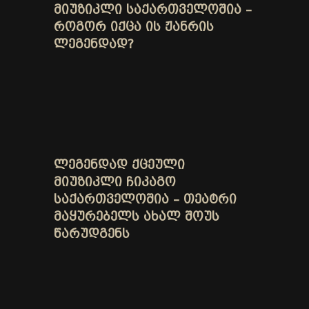
ᲛᲘᲣᲖᲘᲙᲚᲘ ᲡᲐᲥᲐᲠᲗᲕᲔᲚᲝᲨᲘᲐ –
ᲠᲝᲒᲝᲠ ᲘᲥᲪᲐ ᲘᲡ ᲟᲐᲜᲠᲘᲡ
ᲚᲔᲒᲔᲜᲓᲐᲓ?
ᲚᲔᲒᲔᲜᲓᲐᲓ ᲥᲪᲔᲣᲚᲘ
ᲛᲘᲣᲖᲘᲙᲚᲘ ᲩᲘᲙᲐᲒᲝ
ᲡᲐᲥᲐᲠᲗᲕᲔᲚᲝᲨᲘᲐ – ᲗᲔᲐᲢᲠᲘ
ᲛᲐᲧᲣᲠᲔᲑᲔᲚᲡ ᲐᲮᲐᲚ ᲨᲝᲣᲡ
ᲬᲐᲠᲣᲓᲒᲔᲜᲡ