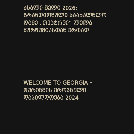
ᲐᲮᲐᲚᲘ ᲬᲔᲚᲘ 2026:
ᲒᲠᲐᲜᲓᲘᲝᲖᲣᲚᲘ ᲡᲐᲐᲮᲐᲚᲬᲚᲝ
ᲦᲐᲛᲔ ,,ᲗᲔᲐᲢᲠᲨᲘ” ᲚᲔᲚᲐ
ᲬᲣᲠᲬᲣᲛᲘᲐᲡᲗᲐᲜ ᲔᲠᲗᲐᲓ
WELCOME TO GEORGIA •
ᲢᲣᲠᲘᲖᲛᲘᲡ ᲔᲠᲝᲕᲜᲣᲚᲘ
ᲓᲐᲯᲘᲚᲓᲝᲔᲑᲐ 2024