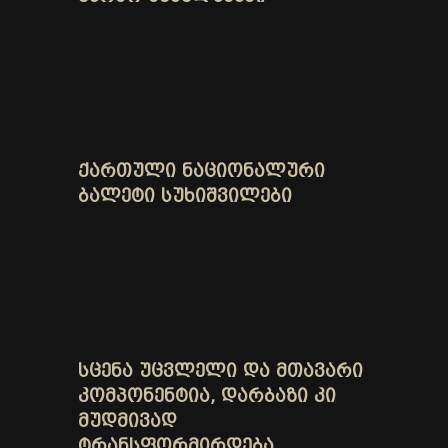
ᲥᲐᲠᲗᲣᲚᲘ ᲜᲐᲪᲘᲝᲜᲐᲚᲣᲠᲘ
ᲑᲐᲚᲔᲢᲘ ᲡᲣᲮᲘᲨᲕᲘᲚᲔᲑᲘ
ᲡᲪᲔᲜᲐ ᲣᲪᲕᲚᲔᲚᲘ ᲓᲐ ᲛᲗᲐᲕᲐᲠᲘ
ᲙᲝᲛᲞᲝᲜᲔᲜᲢᲘᲐ, ᲓᲐᲠᲑᲐᲖᲘ ᲙᲘ
ᲛᲣᲓᲛᲘᲕᲐᲓ
ᲢᲠᲐᲜᲡᲤᲝᲠᲛᲘᲠᲓᲔᲑᲐ