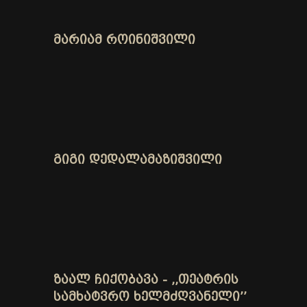
ᲛᲐᲠᲘᲐᲛ ᲠᲝᲘᲜᲘᲨᲕᲘᲚᲘ
ᲒᲘᲒᲘ ᲓᲔᲓᲐᲚᲐᲛᲐᲖᲘᲨᲕᲘᲚᲘ
ᲖᲐᲐᲚ ᲩᲘᲥᲝᲑᲐᲕᲐ - ,,ᲗᲔᲐᲢᲠᲘᲡ
ᲡᲐᲛᲮᲐᲢᲕᲠᲝ ᲮᲔᲚᲛᲫᲦᲕᲐᲜᲔᲚᲘ’’