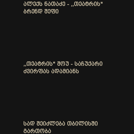
ᲐᲚᲔᲥᲡ ᲜᲐᲗᲐᲫᲔ - ,,ᲗᲔᲐᲢᲠᲘᲡ"
ᲑᲠᲔᲜᲓ ᲨᲔᲤᲘ
,,ᲗᲔᲐᲢᲠᲘᲡ" ᲨᲝᲣ - ᲡᲐᲩᲣᲥᲐᲠᲘ
ᲫᲕᲘᲠᲤᲐᲡ ᲐᲓᲐᲛᲘᲐᲜᲡ
ᲡᲐᲓ ᲨᲔᲘᲫᲚᲔᲑᲐ ᲗᲑᲘᲚᲘᲡᲨᲘ
ᲒᲐᲠᲗᲝᲑᲐ