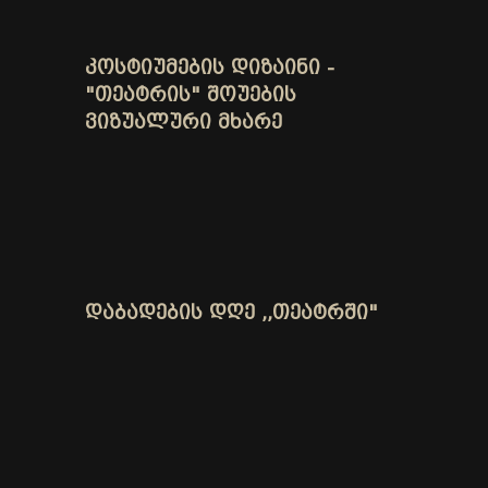
ᲙᲝᲡᲢᲘᲣᲛᲔᲑᲘᲡ ᲓᲘᲖᲐᲘᲜᲘ -
"ᲗᲔᲐᲢᲠᲘᲡ" ᲨᲝᲣᲔᲑᲘᲡ
ᲕᲘᲖᲣᲐᲚᲣᲠᲘ ᲛᲮᲐᲠᲔ
ᲓᲐᲑᲐᲓᲔᲑᲘᲡ ᲓᲦᲔ ,,ᲗᲔᲐᲢᲠᲨᲘ"