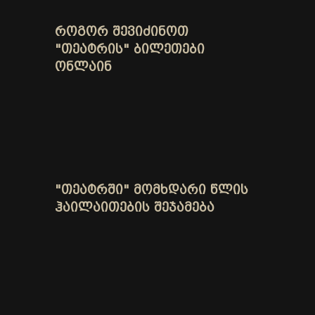
ᲠᲝᲒᲝᲠ ᲨᲔᲕᲘᲫᲘᲜᲝᲗ
"ᲗᲔᲐᲢᲠᲘᲡ" ᲑᲘᲚᲔᲗᲔᲑᲘ
ᲝᲜᲚᲐᲘᲜ
"ᲗᲔᲐᲢᲠᲨᲘ" ᲛᲝᲛᲮᲓᲐᲠᲘ ᲬᲚᲘᲡ
ᲰᲐᲘᲚᲐᲘᲗᲔᲑᲘᲡ ᲨᲔᲯᲐᲛᲔᲑᲐ