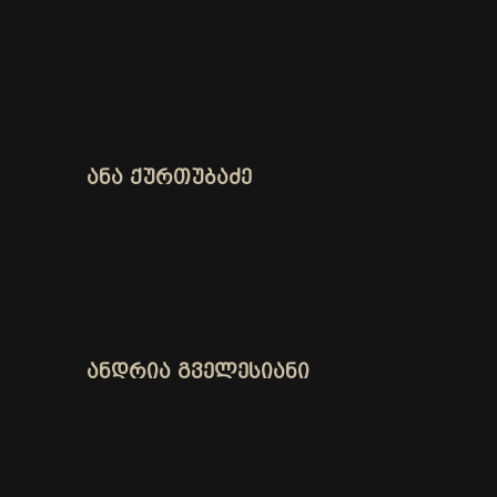
ᲐᲜᲐ ᲥᲣᲠᲗᲣᲑᲐᲫᲔ
ᲐᲜᲓᲠᲘᲐ ᲒᲕᲔᲚᲔᲡᲘᲐᲜᲘ