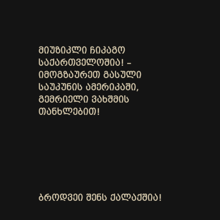
ᲛᲘᲣᲖᲘᲙᲚᲘ ᲩᲘᲙᲐᲒᲝ
ᲡᲐᲥᲐᲠᲗᲕᲔᲚᲝᲨᲘᲐ! –
ᲘᲛᲝᲒᲖᲐᲣᲠᲔᲗ ᲒᲐᲡᲣᲚᲘ
ᲡᲐᲣᲙᲣᲜᲘᲡ ᲐᲛᲔᲠᲘᲙᲐᲨᲘ,
ᲒᲔᲛᲠᲘᲔᲚᲘ ᲕᲐᲮᲨᲛᲘᲡ
ᲗᲐᲜᲮᲚᲔᲑᲘᲗ!
ᲑᲠᲝᲓᲕᲔᲘ ᲨᲔᲜᲡ ᲥᲐᲚᲐᲥᲨᲘᲐ!