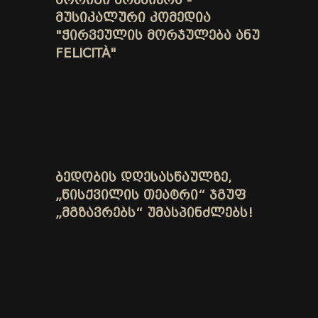
ᲛᲣᲡᲘᲙᲐᲚᲣᲠᲘ ᲙᲝᲛᲔᲓᲘᲐ
"ᲭᲘᲠᲕᲔᲣᲚᲘᲡ ᲛᲝᲠᲯᲣᲚᲔᲑᲐ ᲐᲜᲣ
FELICITÀ"
ᲑᲔᲓᲝᲑᲘᲡ ᲓᲦᲔᲡᲐᲡᲬᲐᲣᲚᲖᲔ,
„ᲬᲘᲡᲥᲕᲘᲚᲘᲡ ᲗᲔᲐᲢᲠᲘ“ ᲯᲒᲣᲤ
„ᲛᲒᲖᲐᲕᲠᲔᲑᲡ“ ᲣᲛᲐᲡᲞᲘᲜᲫᲚᲔᲑᲡ!