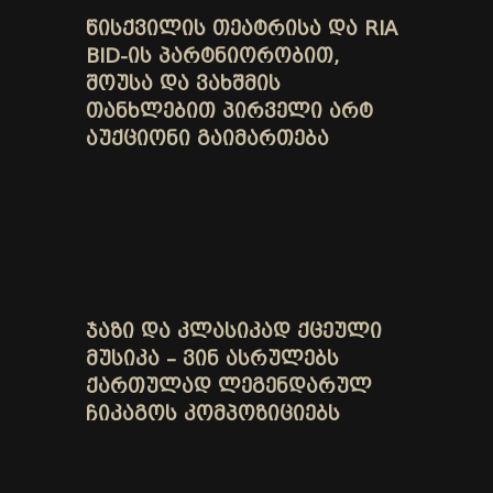
ᲬᲘᲡᲥᲕᲘᲚᲘᲡ ᲗᲔᲐᲢᲠᲘᲡᲐ ᲓᲐ RIA
BID-ᲘᲡ ᲞᲐᲠᲢᲜᲘᲝᲠᲝᲑᲘᲗ,
ᲨᲝᲣᲡᲐ ᲓᲐ ᲕᲐᲮᲨᲛᲘᲡ
ᲗᲐᲜᲮᲚᲔᲑᲘᲗ ᲞᲘᲠᲕᲔᲚᲘ ᲐᲠᲢ
ᲐᲣᲥᲪᲘᲝᲜᲘ ᲒᲐᲘᲛᲐᲠᲗᲔᲑᲐ
ᲯᲐᲖᲘ ᲓᲐ ᲙᲚᲐᲡᲘᲙᲐᲓ ᲥᲪᲔᲣᲚᲘ
ᲛᲣᲡᲘᲙᲐ – ᲕᲘᲜ ᲐᲡᲠᲣᲚᲔᲑᲡ
ᲥᲐᲠᲗᲣᲚᲐᲓ ᲚᲔᲒᲔᲜᲓᲐᲠᲣᲚ
ᲩᲘᲙᲐᲒᲝᲡ ᲙᲝᲛᲞᲝᲖᲘᲪᲘᲔᲑᲡ