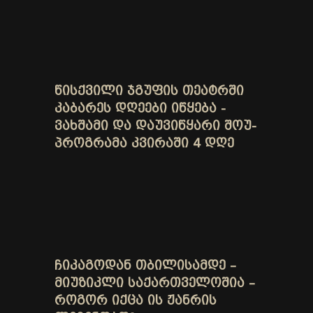
ᲬᲘᲡᲥᲕᲘᲚᲘ ᲯᲒᲣᲤᲘᲡ ᲗᲔᲐᲢᲠᲨᲘ
ᲙᲐᲑᲐᲠᲔᲡ ᲓᲦᲔᲔᲑᲘ ᲘᲬᲧᲔᲑᲐ -
ᲕᲐᲮᲨᲐᲛᲘ ᲓᲐ ᲓᲐᲣᲕᲘᲬᲧᲐᲠᲘ ᲨᲝᲣ-
ᲞᲠᲝᲒᲠᲐᲛᲐ ᲙᲕᲘᲠᲐᲨᲘ 4 ᲓᲦᲔ
ᲩᲘᲙᲐᲒᲝᲓᲐᲜ ᲗᲑᲘᲚᲘᲡᲐᲛᲓᲔ –
ᲛᲘᲣᲖᲘᲙᲚᲘ ᲡᲐᲥᲐᲠᲗᲕᲔᲚᲝᲨᲘᲐ –
ᲠᲝᲒᲝᲠ ᲘᲥᲪᲐ ᲘᲡ ᲟᲐᲜᲠᲘᲡ