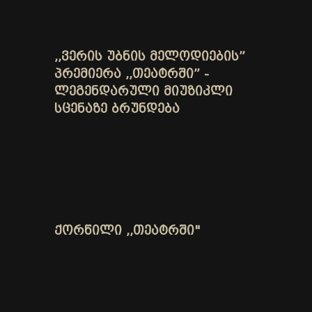
,,ᲕᲔᲠᲘᲡ ᲣᲑᲜᲘᲡ ᲛᲔᲚᲝᲓᲘᲔᲑᲘᲡ”
ᲞᲠᲔᲛᲘᲔᲠᲐ ,,ᲗᲔᲐᲢᲠᲨᲘ” -
ᲚᲔᲒᲔᲜᲓᲐᲠᲣᲚᲘ ᲛᲘᲣᲖᲘᲙᲚᲘ
ᲡᲪᲔᲜᲐᲖᲔ ᲑᲠᲣᲜᲓᲔᲑᲐ
ᲥᲝᲠᲬᲘᲚᲘ ,,ᲗᲔᲐᲢᲠᲨᲘ"