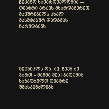
ᲩᲘᲙᲐᲒᲝ ᲡᲐᲥᲐᲠᲗᲕᲔᲚᲝᲨᲘᲐ —
ᲗᲔᲐᲢᲠᲘ ᲐᲠᲥᲘᲡ ᲛᲮᲐᲠᲓᲐᲭᲔᲠᲘᲗ
ᲛᲐᲧᲣᲠᲔᲑᲔᲚᲡ ᲐᲮᲐᲚ
ᲛᲐᲡᲨᲢᲐᲑᲣᲠ ᲓᲐᲓᲒᲛᲐᲡ
ᲬᲐᲠᲣᲓᲒᲔᲜᲡ
ᲛᲘᲣᲖᲘᲙᲚᲡ ᲓᲐ, ᲐᲘ, ᲩᲕᲔᲜ ᲐᲥ
ᲕᲐᲠᲗ – ᲛᲐᲛᲛᲐ ᲛᲘᲐ! ᲑᲐᲗᲣᲛᲘᲡ
ᲡᲐᲖᲐᲤᲮᲣᲚᲝ ᲗᲔᲐᲢᲠᲘ
ᲣᲛᲐᲡᲞᲘᲜᲫᲚᲔᲑᲡ