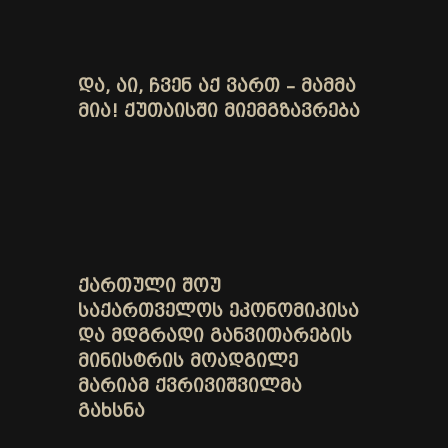
ᲓᲐ, ᲐᲘ, ᲩᲕᲔᲜ ᲐᲥ ᲕᲐᲠᲗ – ᲛᲐᲛᲛᲐ
ᲛᲘᲐ! ᲥᲣᲗᲐᲘᲡᲨᲘ ᲛᲘᲔᲛᲒᲖᲐᲕᲠᲔᲑᲐ
ᲥᲐᲠᲗᲣᲚᲘ ᲨᲝᲣ
ᲡᲐᲥᲐᲠᲗᲕᲔᲚᲝᲡ ᲔᲙᲝᲜᲝᲛᲘᲙᲘᲡᲐ
ᲓᲐ ᲛᲓᲒᲠᲐᲓᲘ ᲒᲐᲜᲕᲘᲗᲐᲠᲔᲑᲘᲡ
ᲛᲘᲜᲘᲡᲢᲠᲘᲡ ᲛᲝᲐᲓᲒᲘᲚᲔ
ᲛᲐᲠᲘᲐᲛ ᲥᲕᲠᲘᲕᲘᲨᲕᲘᲚᲛᲐ
ᲒᲐᲮᲡᲜᲐ