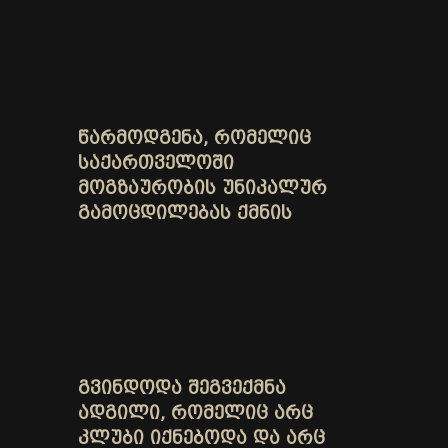
ᲬᲐᲠᲛᲝᲓᲒᲔᲜᲐ, ᲠᲝᲛᲔᲚᲘᲪ
ᲡᲐᲥᲐᲠᲗᲕᲔᲚᲝᲨᲘ
ᲛᲝᲒᲖᲐᲣᲠᲝᲑᲘᲡ ᲣᲜᲘᲙᲐᲚᲣᲠ
ᲒᲐᲛᲝᲪᲓᲘᲚᲔᲑᲐᲡ ᲥᲛᲜᲘᲡ
ᲒᲕᲘᲜᲓᲝᲓᲐ ᲨᲔᲒᲕᲔᲥᲛᲜᲐ
ᲐᲓᲒᲘᲚᲘ, ᲠᲝᲛᲔᲚᲘᲪ ᲐᲠᲪ
ᲙᲚᲣᲑᲘ ᲘᲥᲜᲔᲑᲝᲓᲐ ᲓᲐ ᲐᲠᲪ