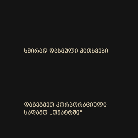
ᲮᲨᲘᲠᲐᲓ ᲓᲐᲡᲛᲣᲚᲘ ᲙᲘᲗᲮᲕᲔᲑᲘ
ᲓᲐᲒᲔᲒᲛᲔᲗ ᲙᲝᲠᲞᲝᲠᲐᲪᲘᲣᲚᲘ
ᲡᲐᲦᲐᲛᲝ ,,ᲗᲔᲐᲢᲠᲨᲘ"