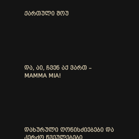
ᲥᲐᲠᲗᲣᲚᲘ ᲨᲝᲣ
ᲓᲐ, ᲐᲘ, ᲩᲕᲔᲜ ᲐᲥ ᲕᲐᲠᲗ –
MAMMA MIA!
ᲓᲐᲮᲣᲠᲣᲚᲘ ᲦᲝᲜᲘᲡᲫᲘᲔᲑᲔᲑᲘ ᲓᲐ
ᲙᲔᲠᲫᲝ ᲬᲕᲔᲣᲚᲔᲑᲔᲑᲘ