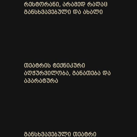
ᲠᲔᲡᲢᲝᲠᲐᲜᲘ, ᲐᲠᲐᲛᲔᲓ ᲠᲐᲦᲐᲪ
ᲒᲐᲜᲡᲮᲕᲐᲕᲔᲑᲣᲚᲘ ᲓᲐ ᲐᲮᲐᲚᲘ
ᲗᲔᲐᲢᲠᲘᲡ ᲢᲔᲥᲜᲘᲙᲣᲠᲘ
ᲐᲦᲭᲣᲠᲕᲘᲚᲝᲑᲐ, ᲒᲐᲜᲐᲗᲔᲑᲐ ᲓᲐ
ᲐᲞᲐᲠᲐᲢᲣᲠᲐ
ᲒᲐᲜᲡᲮᲕᲐᲕᲔᲑᲣᲚᲘ ᲗᲔᲐᲢᲠᲘ