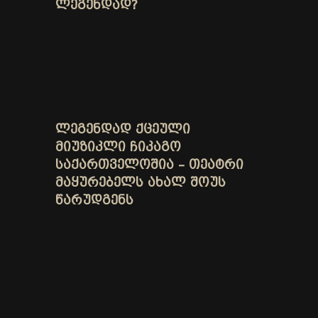
ᲚᲔᲒᲔᲜᲓᲐᲓ?
ᲚᲔᲒᲔᲜᲓᲐᲓ ᲥᲪᲔᲣᲚᲘ
ᲛᲘᲣᲖᲘᲙᲚᲘ ᲩᲘᲙᲐᲒᲝ
ᲡᲐᲥᲐᲠᲗᲕᲔᲚᲝᲨᲘᲐ – ᲗᲔᲐᲢᲠᲘ
ᲛᲐᲧᲣᲠᲔᲑᲔᲚᲡ ᲐᲮᲐᲚ ᲨᲝᲣᲡ
ᲬᲐᲠᲣᲓᲒᲔᲜᲡ