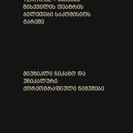
ᲬᲘᲡᲥᲕᲘᲚᲘᲡ ᲗᲔᲐᲢᲠᲘᲡ
ᲑᲘᲚᲔᲗᲔᲑᲘ ᲡᲐᲙᲝᲛᲘᲡᲘᲝᲡ
ᲒᲐᲠᲔᲨᲔ
ᲛᲘᲣᲖᲘᲙᲚᲘ ᲩᲘᲙᲐᲒᲝ ᲓᲐ
ᲣᲜᲘᲙᲐᲚᲣᲠᲘ
ᲥᲝᲠᲔᲝᲒᲠᲐᲤᲘᲣᲚᲘ ᲜᲘᲛᲣᲨᲔᲑᲘ