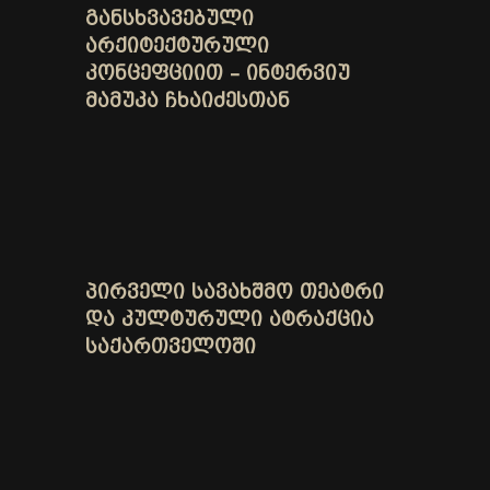
ᲒᲐᲜᲡᲮᲕᲐᲕᲔᲑᲣᲚᲘ
ᲐᲠᲥᲘᲢᲔᲥᲢᲣᲠᲣᲚᲘ
ᲙᲝᲜᲪᲔᲤᲪᲘᲘᲗ – ᲘᲜᲢᲔᲠᲕᲘᲣ
ᲛᲐᲛᲣᲙᲐ ᲩᲮᲐᲘᲫᲔᲡᲗᲐᲜ
ᲞᲘᲠᲕᲔᲚᲘ ᲡᲐᲕᲐᲮᲨᲛᲝ ᲗᲔᲐᲢᲠᲘ
ᲓᲐ ᲙᲣᲚᲢᲣᲠᲣᲚᲘ ᲐᲢᲠᲐᲥᲪᲘᲐ
ᲡᲐᲥᲐᲠᲗᲕᲔᲚᲝᲨᲘ