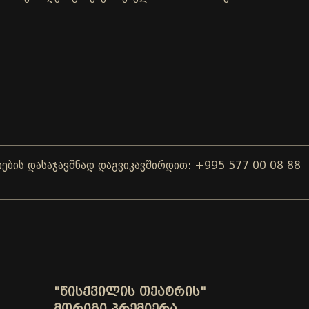
აჯავშნად დაგვიკავშირდით: +995 577 00 08 88
ქორწილი
"ᲬᲘᲡᲥᲕᲘᲚᲘᲡ ᲗᲔᲐᲢᲠᲘᲡ"
ᲛᲝᲠᲘᲒᲘ ᲞᲠᲔᲛᲘᲔᲠᲐ -