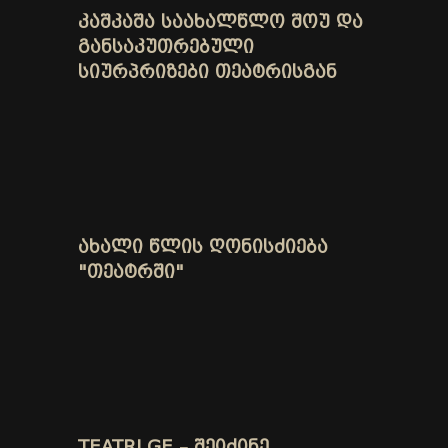
ᲙᲐᲨᲙᲐᲨᲐ ᲡᲐᲐᲮᲐᲚᲬᲚᲝ ᲨᲝᲣ ᲓᲐ
ᲒᲐᲜᲡᲐᲙᲣᲗᲠᲔᲑᲣᲚᲘ
ᲡᲘᲣᲠᲞᲠᲘᲖᲔᲑᲘ ᲗᲔᲐᲢᲠᲘᲡᲒᲐᲜ
ᲐᲮᲐᲚᲘ ᲬᲚᲘᲡ ᲦᲝᲜᲘᲡᲫᲘᲔᲑᲐ
"ᲗᲔᲐᲢᲠᲨᲘ"
TEATRI.GE – ᲨᲔᲘᲫᲘᲜᲔ