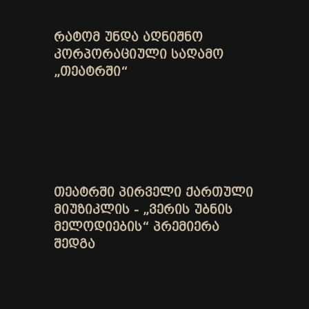
ᲠᲐᲢᲝᲛ ᲣᲜᲓᲐ ᲐᲦᲜᲘᲨᲜᲝ
ᲙᲝᲠᲞᲝᲠᲐᲪᲘᲣᲚᲘ ᲡᲐᲦᲐᲛᲝ
„ᲗᲔᲐᲢᲠᲨᲘ“
ᲗᲔᲐᲢᲠᲨᲘ ᲞᲘᲠᲕᲔᲚᲘ ᲥᲐᲠᲗᲣᲚᲘ
ᲛᲘᲣᲖᲘᲙᲚᲘᲡ - „ᲕᲔᲠᲘᲡ ᲣᲑᲜᲘᲡ
ᲛᲔᲚᲝᲓᲘᲔᲑᲘᲡ“ ᲞᲠᲔᲛᲘᲔᲠᲐ
ᲨᲔᲓᲒᲐ