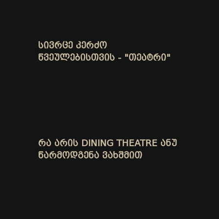
ᲡᲘᲕᲠᲪᲔ ᲙᲔᲠᲫᲝ
ᲬᲕᲔᲣᲚᲔᲑᲘᲡᲗᲕᲘᲡ - "ᲗᲔᲐᲢᲠᲘ"
ᲠᲐ ᲐᲠᲘᲡ DINING THEATRE ᲐᲜᲣ
ᲬᲐᲠᲛᲝᲓᲒᲔᲜᲐ ᲕᲐᲮᲨᲛᲘᲗ